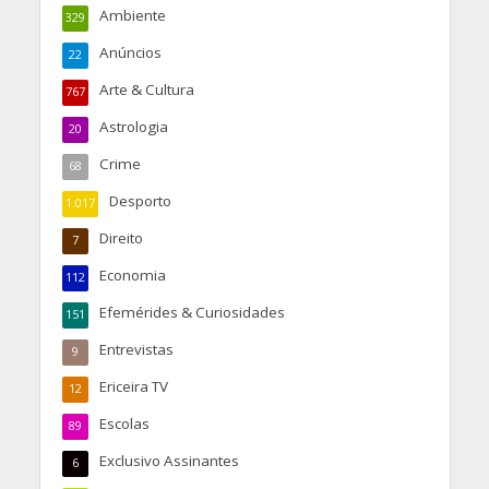
Ambiente
329
Anúncios
22
Arte & Cultura
767
Astrologia
20
Crime
68
Desporto
1.017
Direito
7
Economia
112
Efemérides & Curiosidades
151
Entrevistas
9
Ericeira TV
12
Escolas
89
Exclusivo Assinantes
6