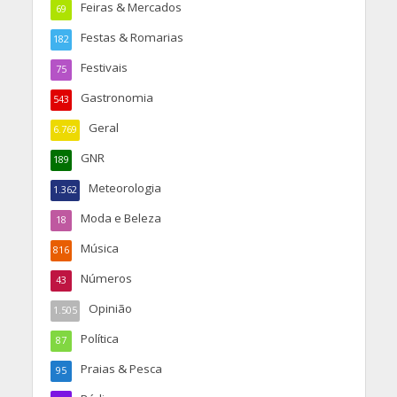
Feiras & Mercados
69
Festas & Romarias
182
Festivais
75
Gastronomia
543
Geral
6.769
GNR
189
Meteorologia
1.362
Moda e Beleza
18
Música
816
Números
43
Opinião
1.505
Política
87
Praias & Pesca
95