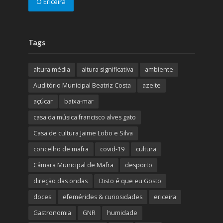
O Ericeira
Tags
altura média
altura significativa
ambiente
Auditório Municipal Beatriz Costa
azeite
açúcar
baixa-mar
casa da música francisco alves gato
Casa de cultura Jaime Lobo e Silva
concelho de mafra
covid-19
cultura
Câmara Municipal de Mafra
desporto
direção das ondas
Disto é que eu Gosto
doces
efemérides & curiosidades
ericeira
Gastronomia
GNR
humidade