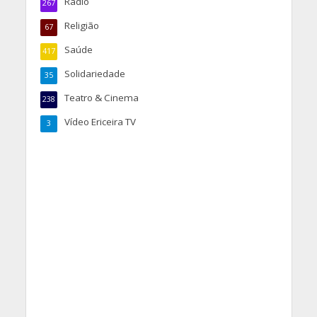
Rádio
267
Religião
67
Saúde
417
Solidariedade
35
Teatro & Cinema
238
Vídeo Ericeira TV
3