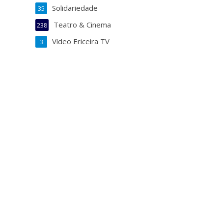
Solidariedade
35
Teatro & Cinema
238
Vídeo Ericeira TV
3