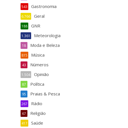
Gastronomia
543
Geral
6.766
GNR
188
Meteorologia
1.361
Moda e Beleza
18
Música
815
Números
43
Opinião
1.504
Política
87
Praias & Pesca
95
Rádio
267
Religião
67
Saúde
417