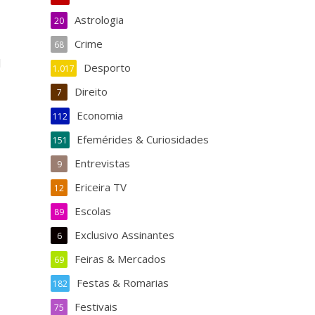
Astrologia
20
Crime
68
1
Desporto
1.017
Direito
7
Economia
112
Efemérides & Curiosidades
151
Entrevistas
9
Ericeira TV
12
Escolas
89
Exclusivo Assinantes
6
Feiras & Mercados
69
Festas & Romarias
182
Festivais
75