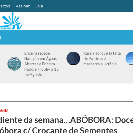
actos
Assinar
Loja
Ericeira recebe
Rússia aproveita falta
Natação em Águas
de Patriots e
Abertas e Ericeira
massacra a Ucrânia
Paddle Trophy a 15
de Agosto
OMIA
ediente da semana…ABÓBORA: Doc
óbora c/ Crocante de Sementes