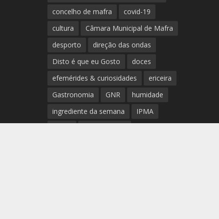
concelho de mafra
covid-19
cultura
Câmara Municipal de Mafra
desporto
direção das ondas
Disto é que eu Gosto
doces
efemérides & curiosidades
ericeira
Gastronomia
GNR
humidade
ingrediente da semana
IPMA
Mafra
meteorologia
Município de Mafra
música
nível de exposição UV
opinião
período
preia-mar
RCM
rede de teatros e cineteatros
portugueses
Rogério Batalha
Rádio
Sal