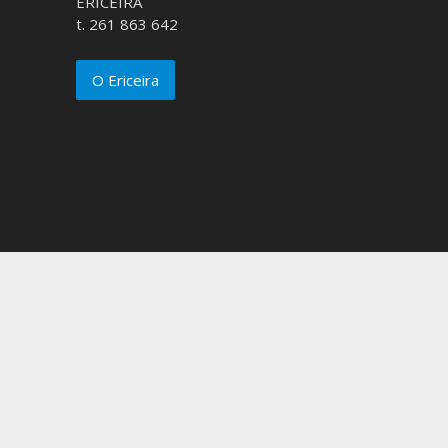
ERICEIRA
t. 261 863 642
O Ericeira