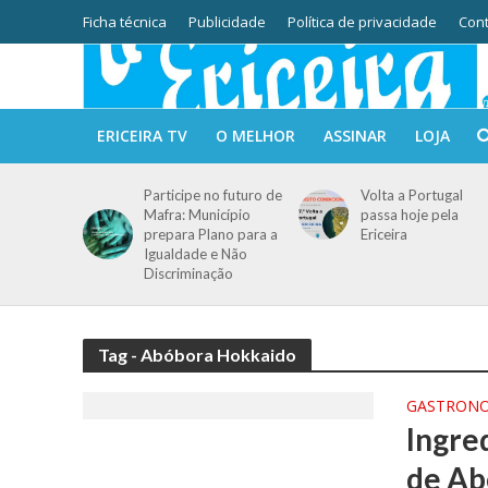
Ficha técnica
Publicidade
Política de privacidade
Cont
ERICEIRA TV
O MELHOR
ASSINAR
LOJA
Participe no futuro de
Volta a Portugal
Mafra: Município
passa hoje pela
prepara Plano para a
Ericeira
Igualdade e Não
Discriminação
Tag - Abóbora Hokkaido
GASTRON
Ingr
de Ab