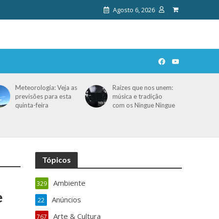
Agosto 6, 2026
Meteorologia: Veja as
Raízes que nos unem:
previsões para esta
música e tradição
quinta-feira
com os Ningue Ningue
Tópicos
Ambiente
329
e
Anúncios
22
Arte & Cultura
767