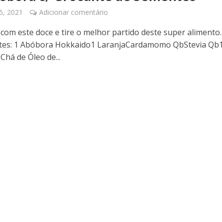
5, 2021
Adicionar comentário
 com este doce e tire o melhor partido deste super alimento.
ntes: 1 Abóbora Hokkaido1 LaranjaCardamomo QbStevia Qb
Chá de Óleo de...