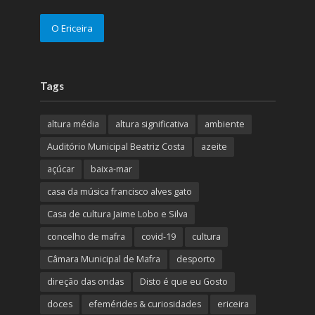
O Ericeira
Tags
altura média
altura significativa
ambiente
Auditório Municipal Beatriz Costa
azeite
açúcar
baixa-mar
casa da música francisco alves gato
Casa de cultura Jaime Lobo e Silva
concelho de mafra
covid-19
cultura
Câmara Municipal de Mafra
desporto
direção das ondas
Disto é que eu Gosto
doces
efemérides & curiosidades
ericeira