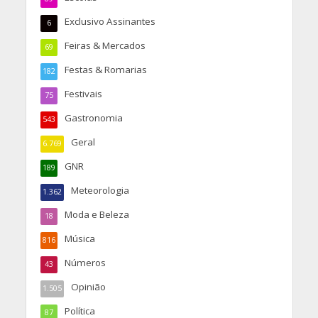
Exclusivo Assinantes
6
Feiras & Mercados
69
Festas & Romarias
182
Festivais
75
Gastronomia
543
Geral
6.769
GNR
189
Meteorologia
1.362
Moda e Beleza
18
Música
816
Números
43
Opinião
1.505
Política
87