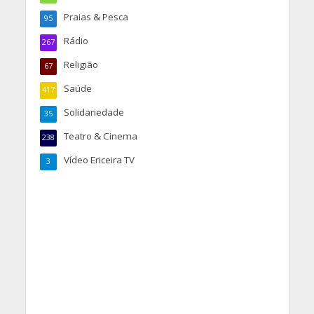
Praias & Pesca
95
Rádio
267
Religião
67
Saúde
417
Solidariedade
35
Teatro & Cinema
238
Vídeo Ericeira TV
3