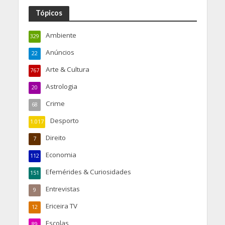
Tópicos
Ambiente
329
Anúncios
22
Arte & Cultura
767
Astrologia
20
Crime
68
Desporto
1.017
Direito
7
Economia
112
Efemérides & Curiosidades
151
Entrevistas
9
Ericeira TV
12
Escolas
89