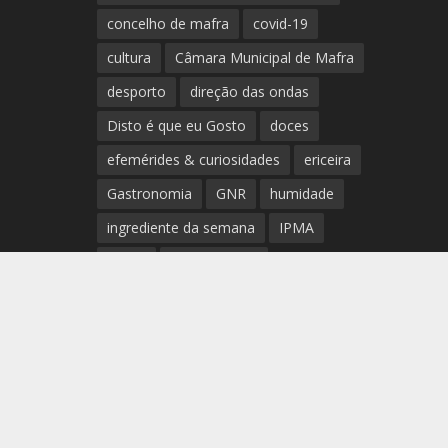
concelho de mafra
covid-19
cultura
Câmara Municipal de Mafra
desporto
direção das ondas
Disto é que eu Gosto
doces
efemérides & curiosidades
ericeira
Gastronomia
GNR
humidade
ingrediente da semana
IPMA
Mafra
meteorologia
Município de Mafra
música
nível de exposição UV
opinião
período
preia-mar
RCM
rede de teatros e cineteatros
portugueses
Rogério Batalha
Rádio
Sal