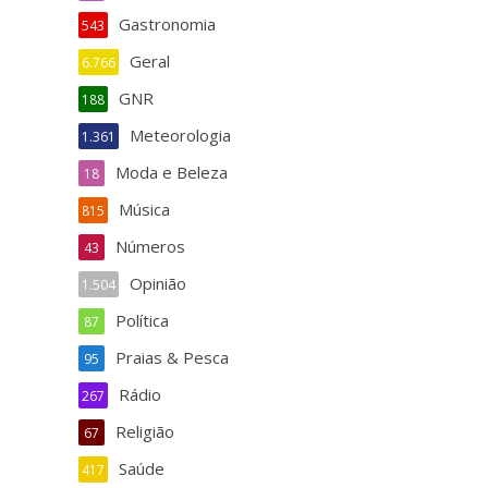
Gastronomia
543
Geral
6.766
GNR
188
Meteorologia
1.361
Moda e Beleza
18
Música
815
Números
43
Opinião
1.504
Política
87
Praias & Pesca
95
Rádio
267
Religião
67
Saúde
417