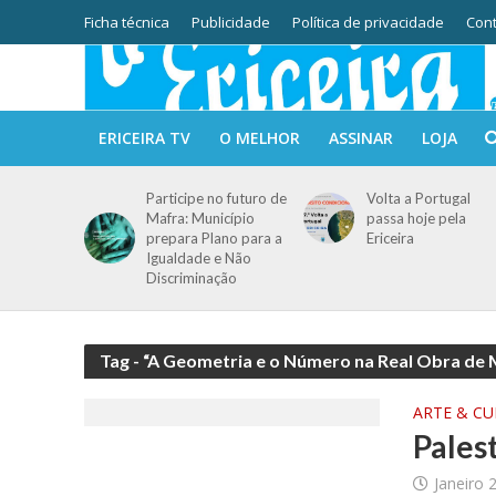
Ficha técnica
Publicidade
Política de privacidade
Cont
ERICEIRA TV
O MELHOR
ASSINAR
LOJA
Participe no futuro de
Volta a Portugal
Mafra: Município
passa hoje pela
prepara Plano para a
Ericeira
Igualdade e Não
Discriminação
Tag - “A Geometria e o Número na Real Obra de 
ARTE & C
Palest
Janeiro 