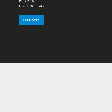
ERICEIRA
t. 261 863 642
O Ericeira