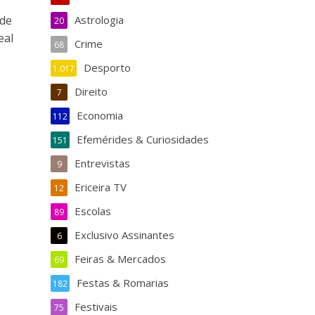
ade
Astrologia
20
eal
Crime
68
Desporto
1.017
Direito
7
Economia
112
Efemérides & Curiosidades
151
Entrevistas
9
Ericeira TV
12
Escolas
89
Exclusivo Assinantes
6
Feiras & Mercados
69
Festas & Romarias
182
Festivais
75