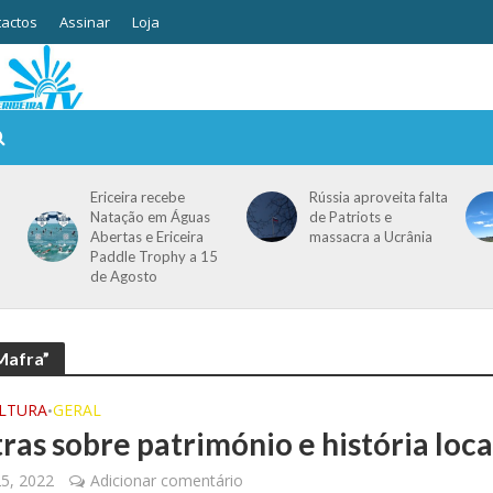
actos
Assinar
Loja
Ericeira recebe
Rússia aproveita falta
Natação em Águas
de Patriots e
Abertas e Ericeira
massacra a Ucrânia
Paddle Trophy a 15
de Agosto
Mafra”
ULTURA
GERAL
•
ras sobre património e história loca
25, 2022
Adicionar comentário