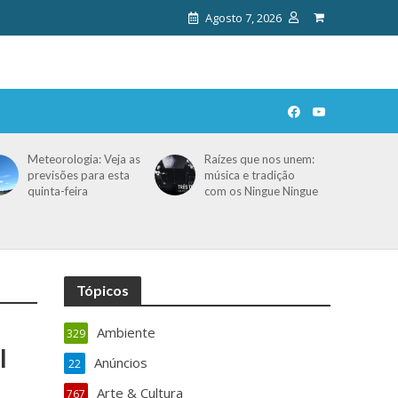
Agosto 7, 2026
Meteorologia: Veja as
Raízes que nos unem:
previsões para esta
música e tradição
quinta-feira
com os Ningue Ningue
Tópicos
Ambiente
329
l
Anúncios
22
Arte & Cultura
767