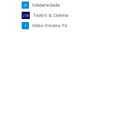
Solidariedade
35
Teatro & Cinema
238
Vídeo Ericeira TV
3