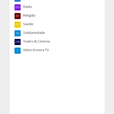
Rádio
267
Religião
67
Saúde
417
Solidariedade
35
Teatro & Cinema
238
Vídeo Ericeira TV
3