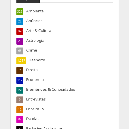
Ambiente
329
Anúncios
22
Arte & Cultura
767
Astrologia
20
Crime
68
Desporto
1.017
Direito
7
Economia
112
Efemérides & Curiosidades
151
Entrevistas
9
Ericeira TV
12
Escolas
89
Exclusivo Assinantes