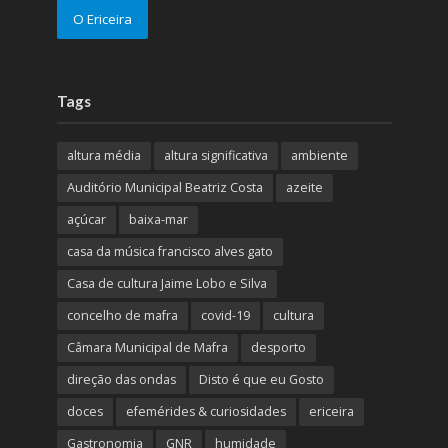
O Ericeira
Tags
altura média
altura significativa
ambiente
Auditório Municipal Beatriz Costa
azeite
açúcar
baixa-mar
casa da música francisco alves gato
Casa de cultura Jaime Lobo e Silva
concelho de mafra
covid-19
cultura
Câmara Municipal de Mafra
desporto
direção das ondas
Disto é que eu Gosto
doces
efemérides & curiosidades
ericeira
Gastronomia
GNR
humidade