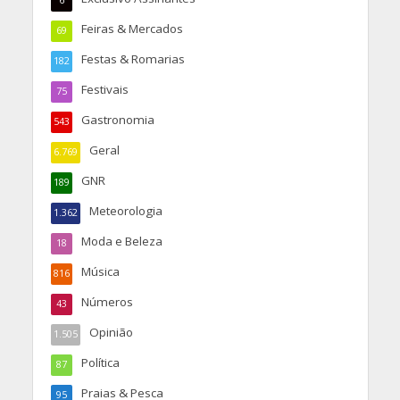
6
Feiras & Mercados
69
Festas & Romarias
182
Festivais
75
Gastronomia
543
Geral
6.769
GNR
189
Meteorologia
1.362
Moda e Beleza
18
Música
816
Números
43
Opinião
1.505
Política
87
Praias & Pesca
95