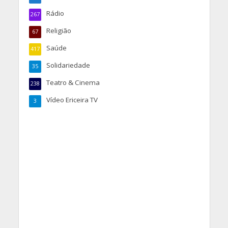
Rádio
267
Religião
67
Saúde
417
Solidariedade
35
Teatro & Cinema
238
Vídeo Ericeira TV
3