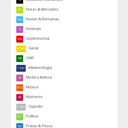
6
Feiras & Mercados
69
Festas & Romarias
182
Festivais
75
Gastronomia
543
Geral
6.766
GNR
188
Meteorologia
1.361
Moda e Beleza
18
Música
815
Números
43
Opinião
1.504
Política
87
Praias & Pesca
95