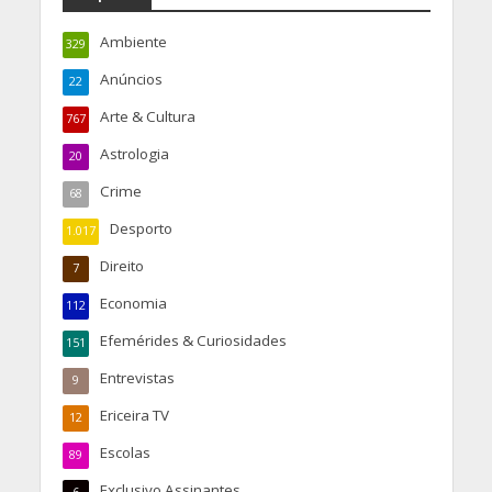
Ambiente
329
Anúncios
22
Arte & Cultura
767
Astrologia
20
Crime
68
Desporto
1.017
Direito
7
Economia
112
Efemérides & Curiosidades
151
Entrevistas
9
Ericeira TV
12
Escolas
89
Exclusivo Assinantes