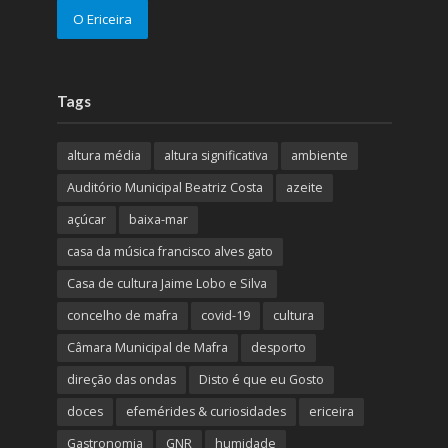
O Ericeira
Tags
altura média
altura significativa
ambiente
Auditório Municipal Beatriz Costa
azeite
açúcar
baixa-mar
casa da música francisco alves gato
Casa de cultura Jaime Lobo e Silva
concelho de mafra
covid-19
cultura
Câmara Municipal de Mafra
desporto
direção das ondas
Disto é que eu Gosto
doces
efemérides & curiosidades
ericeira
Gastronomia
GNR
humidade