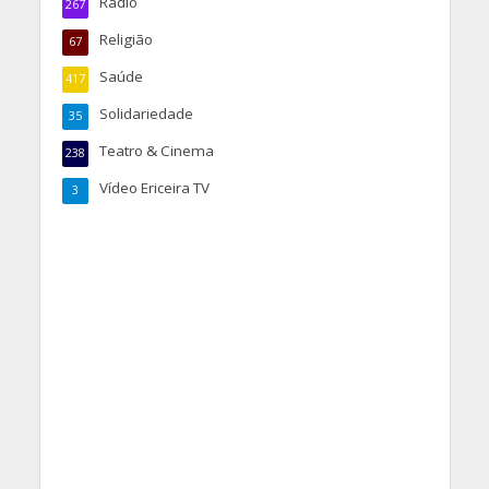
Rádio
267
Religião
67
Saúde
417
Solidariedade
35
Teatro & Cinema
238
Vídeo Ericeira TV
3