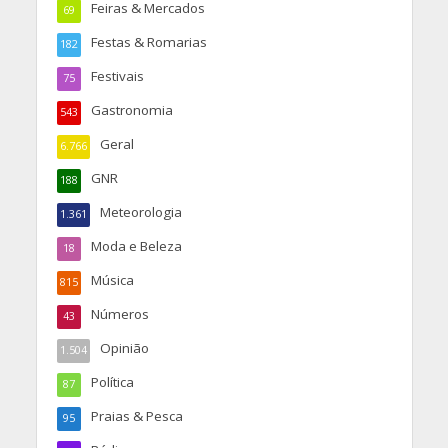
Feiras & Mercados
69
Festas & Romarias
182
Festivais
75
Gastronomia
543
Geral
6.766
GNR
188
Meteorologia
1.361
Moda e Beleza
18
Música
815
Números
43
Opinião
1.504
Política
87
Praias & Pesca
95