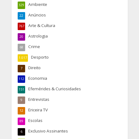
Ambiente
329
Anúncios
22
Arte & Cultura
767
Astrologia
20
Crime
68
Desporto
1.017
Direito
7
Economia
112
Efemérides & Curiosidades
151
Entrevistas
9
Ericeira TV
12
Escolas
89
Exclusivo Assinantes
6