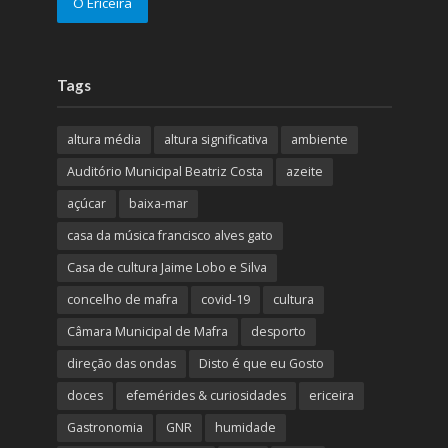
O Ericeira
Tags
altura média
altura significativa
ambiente
Auditório Municipal Beatriz Costa
azeite
açúcar
baixa-mar
casa da música francisco alves gato
Casa de cultura Jaime Lobo e Silva
concelho de mafra
covid-19
cultura
Câmara Municipal de Mafra
desporto
direção das ondas
Disto é que eu Gosto
doces
efemérides & curiosidades
ericeira
Gastronomia
GNR
humidade