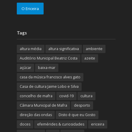
O Ericeira
Tags
altura média
altura significativa
ambiente
Auditório Municipal Beatriz Costa
azeite
açúcar
baixa-mar
casa da música francisco alves gato
Casa de cultura Jaime Lobo e Silva
concelho de mafra
covid-19
cultura
Câmara Municipal de Mafra
desporto
direção das ondas
Disto é que eu Gosto
doces
efemérides & curiosidades
ericeira