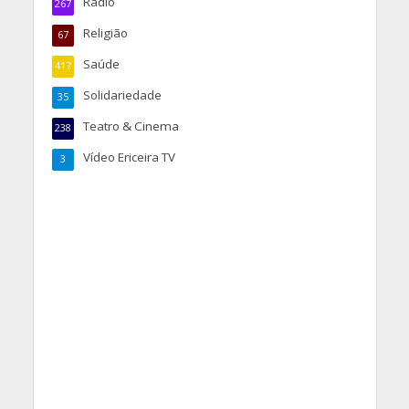
Rádio
267
Religião
67
Saúde
417
Solidariedade
35
Teatro & Cinema
238
Vídeo Ericeira TV
3