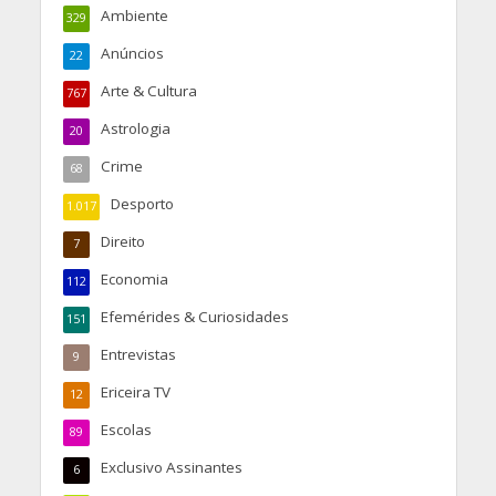
Ambiente
329
Anúncios
22
Arte & Cultura
767
Astrologia
20
Crime
68
Desporto
1.017
Direito
7
Economia
112
Efemérides & Curiosidades
151
Entrevistas
9
Ericeira TV
12
Escolas
89
Exclusivo Assinantes
6