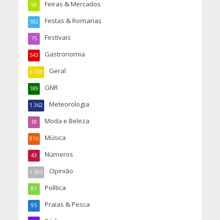
Feiras & Mercados
69
Festas & Romarias
182
Festivais
75
Gastronomia
543
Geral
6.769
GNR
189
Meteorologia
1.362
Moda e Beleza
18
Música
816
Números
43
Opinião
1.505
Política
87
Praias & Pesca
95