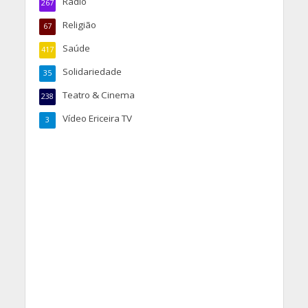
Rádio
267
Religião
67
Saúde
417
Solidariedade
35
Teatro & Cinema
238
Vídeo Ericeira TV
3