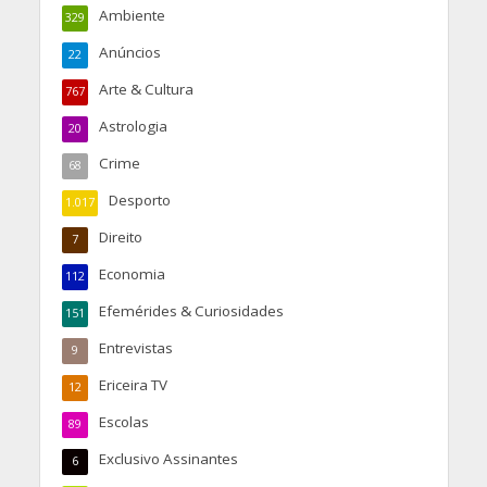
Ambiente
329
Anúncios
22
Arte & Cultura
767
Astrologia
20
Crime
68
Desporto
1.017
Direito
7
Economia
112
Efemérides & Curiosidades
151
Entrevistas
9
Ericeira TV
12
Escolas
89
Exclusivo Assinantes
6