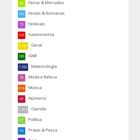
Feiras & Mercados
69
Festas & Romarias
182
Festivais
75
Gastronomia
543
Geral
6.769
GNR
189
Meteorologia
1.362
Moda e Beleza
18
Música
816
Números
43
Opinião
1.505
Política
87
Praias & Pesca
95