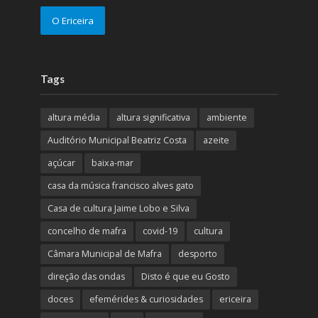
O Ericeira
Tags
altura média
altura significativa
ambiente
Auditório Municipal Beatriz Costa
azeite
açúcar
baixa-mar
casa da música francisco alves gato
Casa de cultura Jaime Lobo e Silva
concelho de mafra
covid-19
cultura
Câmara Municipal de Mafra
desporto
direção das ondas
Disto é que eu Gosto
doces
efemérides & curiosidades
ericeira