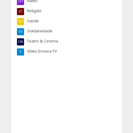
Rádio
267
Religião
67
Saúde
417
Solidariedade
35
Teatro & Cinema
238
Vídeo Ericeira TV
3