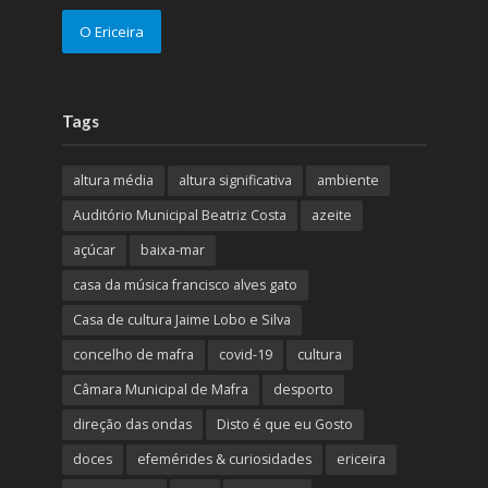
O Ericeira
Tags
altura média
altura significativa
ambiente
Auditório Municipal Beatriz Costa
azeite
açúcar
baixa-mar
casa da música francisco alves gato
Casa de cultura Jaime Lobo e Silva
concelho de mafra
covid-19
cultura
Câmara Municipal de Mafra
desporto
direção das ondas
Disto é que eu Gosto
doces
efemérides & curiosidades
ericeira