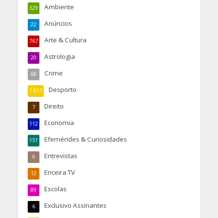
Ambiente
329
Anúncios
22
Arte & Cultura
767
Astrologia
20
Crime
68
Desporto
1.017
Direito
7
Economia
112
Efemérides & Curiosidades
151
Entrevistas
9
Ericeira TV
12
Escolas
89
Exclusivo Assinantes
6