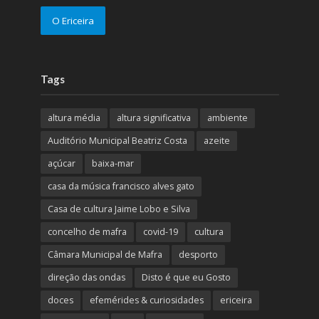
O Ericeira
Tags
altura média
altura significativa
ambiente
Auditório Municipal Beatriz Costa
azeite
açúcar
baixa-mar
casa da música francisco alves gato
Casa de cultura Jaime Lobo e Silva
concelho de mafra
covid-19
cultura
Câmara Municipal de Mafra
desporto
direção das ondas
Disto é que eu Gosto
doces
efemérides & curiosidades
ericeira