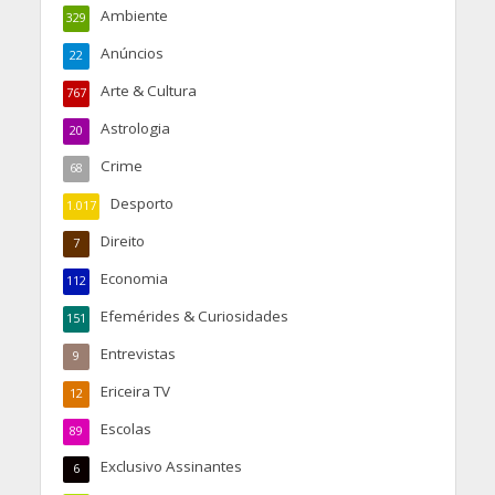
Ambiente
329
Anúncios
22
Arte & Cultura
767
Astrologia
20
Crime
68
Desporto
1.017
Direito
7
Economia
112
Efemérides & Curiosidades
151
Entrevistas
9
Ericeira TV
12
Escolas
89
Exclusivo Assinantes
6