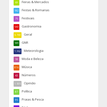
Feiras & Mercados
69
Festas & Romarias
182
Festivais
75
Gastronomia
543
Geral
6.769
GNR
189
Meteorologia
1.362
Moda e Beleza
18
Música
816
Números
43
Opinião
1.505
Política
87
Praias & Pesca
95