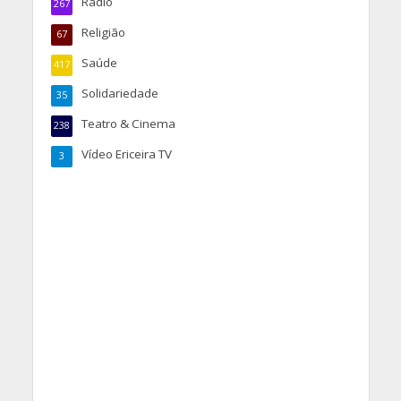
Rádio
267
Religião
67
Saúde
417
Solidariedade
35
Teatro & Cinema
238
Vídeo Ericeira TV
3