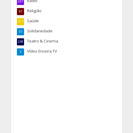
Rádio
267
Religião
67
Saúde
417
Solidariedade
35
Teatro & Cinema
238
Vídeo Ericeira TV
3