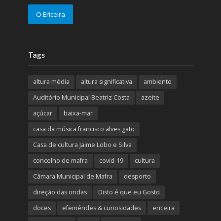
O Ericeira
Tags
altura média
altura significativa
ambiente
Auditório Municipal Beatriz Costa
azeite
açúcar
baixa-mar
casa da música francisco alves gato
Casa de cultura Jaime Lobo e Silva
concelho de mafra
covid-19
cultura
Câmara Municipal de Mafra
desporto
direção das ondas
Disto é que eu Gosto
doces
efemérides & curiosidades
ericeira