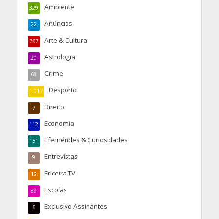
Ambiente
329
Anúncios
22
Arte & Cultura
767
Astrologia
20
Crime
68
Desporto
1.017
Direito
7
Economia
112
Efemérides & Curiosidades
151
Entrevistas
9
Ericeira TV
12
Escolas
89
Exclusivo Assinantes
6