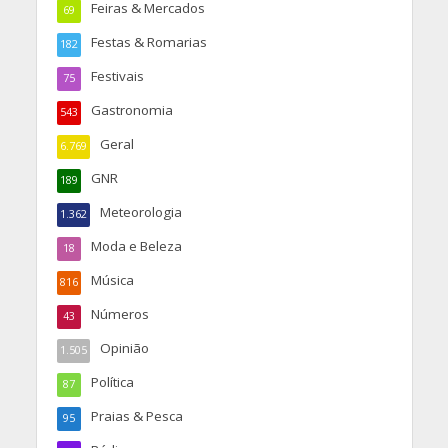
Feiras & Mercados
69
Festas & Romarias
182
Festivais
75
Gastronomia
543
Geral
6.769
GNR
189
Meteorologia
1.362
Moda e Beleza
18
Música
816
Números
43
Opinião
1.505
Política
87
Praias & Pesca
95