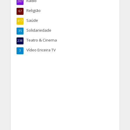
Rádio
267
Religião
67
Saúde
417
Solidariedade
35
Teatro & Cinema
238
Vídeo Ericeira TV
3