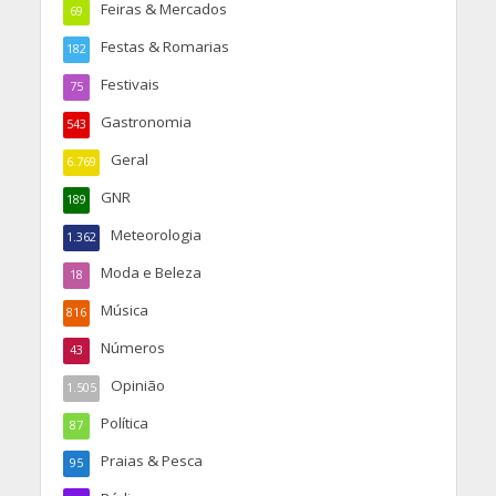
Feiras & Mercados
69
Festas & Romarias
182
Festivais
75
Gastronomia
543
Geral
6.769
GNR
189
Meteorologia
1.362
Moda e Beleza
18
Música
816
Números
43
Opinião
1.505
Política
87
Praias & Pesca
95