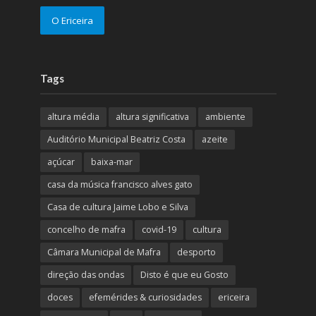
O Ericeira
Tags
altura média
altura significativa
ambiente
Auditório Municipal Beatriz Costa
azeite
açúcar
baixa-mar
casa da música francisco alves gato
Casa de cultura Jaime Lobo e Silva
concelho de mafra
covid-19
cultura
Câmara Municipal de Mafra
desporto
direção das ondas
Disto é que eu Gosto
doces
efemérides & curiosidades
ericeira