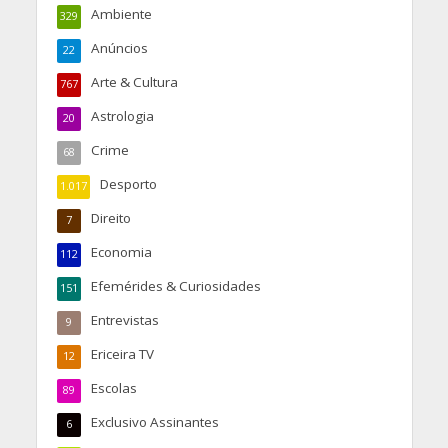
Ambiente
329
Anúncios
22
Arte & Cultura
767
Astrologia
20
Crime
68
Desporto
1.017
Direito
7
Economia
112
Efemérides & Curiosidades
151
Entrevistas
9
Ericeira TV
12
Escolas
89
Exclusivo Assinantes
6