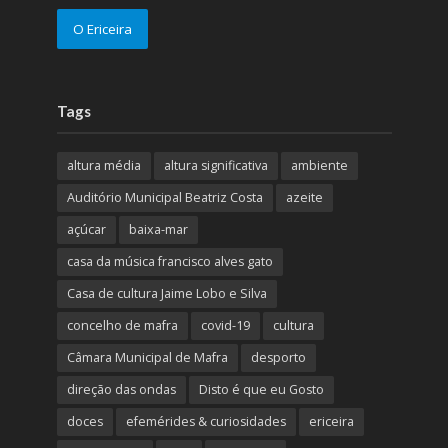
O Ericeira
Tags
altura média
altura significativa
ambiente
Auditório Municipal Beatriz Costa
azeite
açúcar
baixa-mar
casa da música francisco alves gato
Casa de cultura Jaime Lobo e Silva
concelho de mafra
covid-19
cultura
Câmara Municipal de Mafra
desporto
direção das ondas
Disto é que eu Gosto
doces
efemérides & curiosidades
ericeira