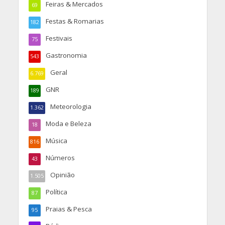
Feiras & Mercados
69
Festas & Romarias
182
Festivais
75
Gastronomia
543
Geral
6.769
GNR
189
Meteorologia
1.362
Moda e Beleza
18
Música
816
Números
43
Opinião
1.505
Política
87
Praias & Pesca
95