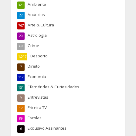
Ambiente
329
Anúncios
22
Arte & Cultura
767
Astrologia
20
Crime
68
Desporto
1.017
Direito
7
Economia
112
Efemérides & Curiosidades
151
Entrevistas
9
Ericeira TV
12
Escolas
89
Exclusivo Assinantes
6