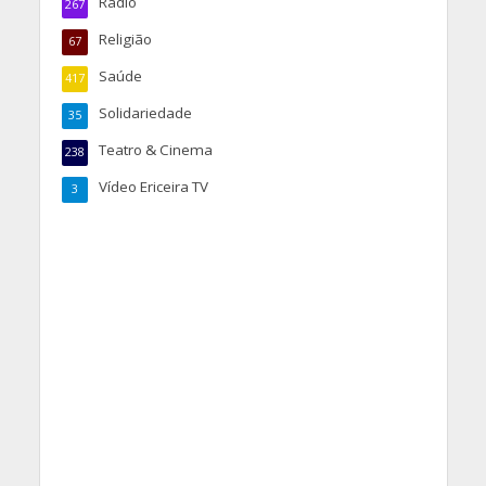
Rádio
267
Religião
67
Saúde
417
Solidariedade
35
Teatro & Cinema
238
Vídeo Ericeira TV
3