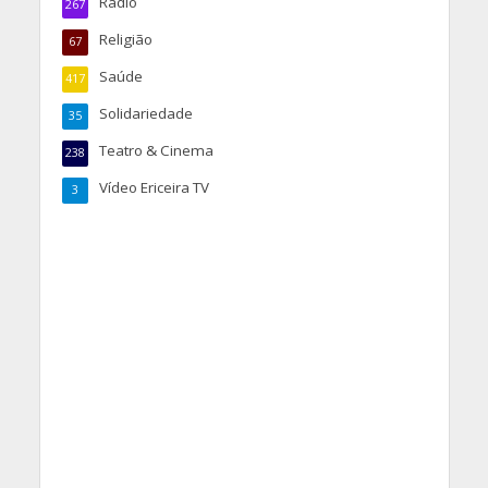
Rádio
267
Religião
67
Saúde
417
Solidariedade
35
Teatro & Cinema
238
Vídeo Ericeira TV
3