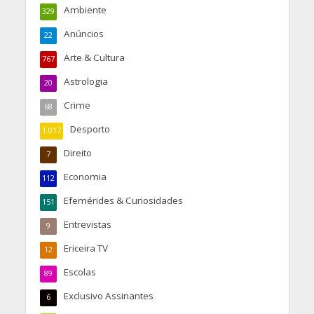
Ambiente
329
Anúncios
22
Arte & Cultura
767
Astrologia
20
Crime
68
Desporto
1.017
Direito
7
Economia
112
Efemérides & Curiosidades
151
Entrevistas
9
Ericeira TV
12
Escolas
89
Exclusivo Assinantes
6