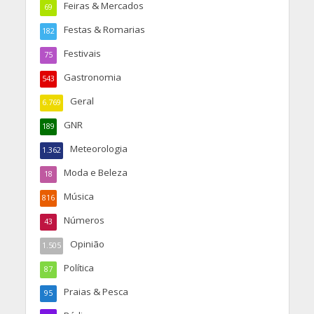
Feiras & Mercados
69
Festas & Romarias
182
Festivais
75
Gastronomia
543
Geral
6.769
GNR
189
Meteorologia
1.362
Moda e Beleza
18
Música
816
Números
43
Opinião
1.505
Política
87
Praias & Pesca
95