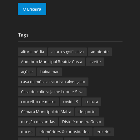
O Ericeira
Tags
altura média
altura significativa
ambiente
Auditório Municipal Beatriz Costa
azeite
açúcar
baixa-mar
casa da música francisco alves gato
Casa de cultura Jaime Lobo e Silva
concelho de mafra
covid-19
cultura
Câmara Municipal de Mafra
desporto
direção das ondas
Disto é que eu Gosto
doces
efemérides & curiosidades
ericeira