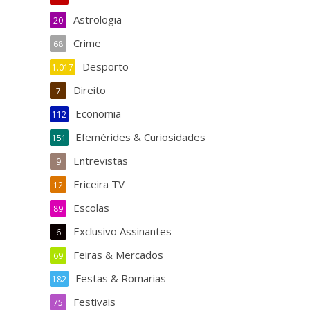
Astrologia
20
Crime
68
Desporto
1.017
Direito
7
Economia
112
Efemérides & Curiosidades
151
Entrevistas
9
Ericeira TV
12
Escolas
89
Exclusivo Assinantes
6
Feiras & Mercados
69
Festas & Romarias
182
Festivais
75