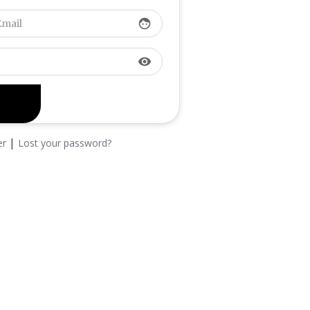
face
visibility
|
er
Lost your password?