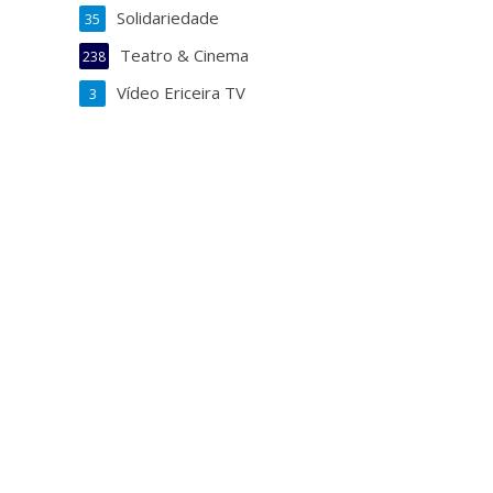
Solidariedade
35
Teatro & Cinema
238
Vídeo Ericeira TV
3