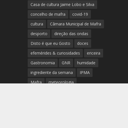
Casa de cultura Jaime Lobo e Silva
concelho de mafra
covid-19
cultura
Câmara Municipal de Mafra
desporto
direção das ondas
Disto é que eu Gosto
doces
efemérides & curiosidades
ericeira
Gastronomia
GNR
humidade
ingrediente da semana
IPMA
Mafra
meteorologia
Município de Mafra
música
nível de exposição UV
opinião
período
preia-mar
RCM
rede de teatros e cineteatros
portugueses