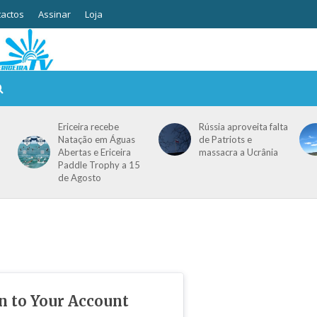
actos
Assinar
Loja
Ericeira recebe
Rússia aproveita falta
Natação em Águas
de Patriots e
Abertas e Ericeira
massacra a Ucrânia
Paddle Trophy a 15
de Agosto
in to Your Account