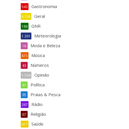
Gastronomia
543
Geral
6.766
GNR
188
Meteorologia
1.361
Moda e Beleza
18
Música
815
Números
43
Opinião
1.504
Política
87
Praias & Pesca
95
Rádio
267
Religião
67
Saúde
417