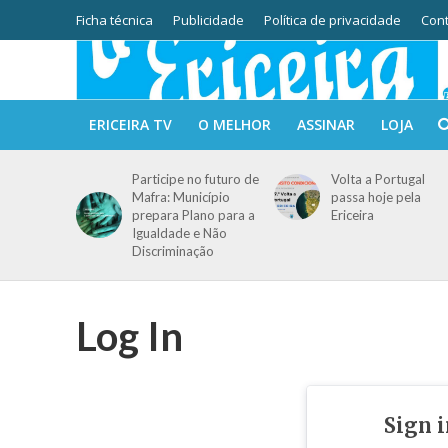
Ficha técnica
Publicidade
Política de privacidade
Cont
ERICEIRA TV
O MELHOR
ASSINAR
LOJA
Participe no futuro de
Volta a Portugal
Mafra: Município
passa hoje pela
prepara Plano para a
Ericeira
Igualdade e Não
Discriminação
Log In
Sign 