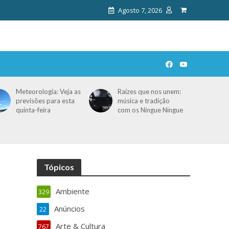
Agosto 7, 2026
Meteorologia: Veja as
Raízes que nos unem:
previsões para esta
música e tradição
quinta-feira
com os Ningue Ningue
Tópicos
Ambiente
329
Anúncios
22
Arte & Cultura
767