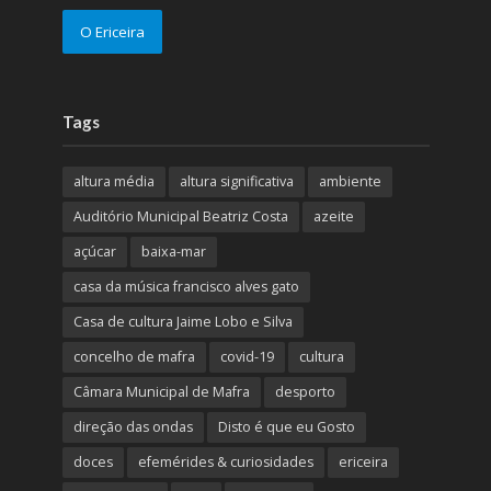
O Ericeira
Tags
altura média
altura significativa
ambiente
Auditório Municipal Beatriz Costa
azeite
açúcar
baixa-mar
casa da música francisco alves gato
Casa de cultura Jaime Lobo e Silva
concelho de mafra
covid-19
cultura
Câmara Municipal de Mafra
desporto
direção das ondas
Disto é que eu Gosto
doces
efemérides & curiosidades
ericeira