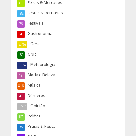
Feiras & Mercados
69
Festas & Romarias
182
Festivais
75
Gastronomia
543
Geral
6.769
GNR
189
Meteorologia
1.362
Moda e Beleza
18
Música
816
Números
43
Opinião
1.505
Política
87
Praias & Pesca
95