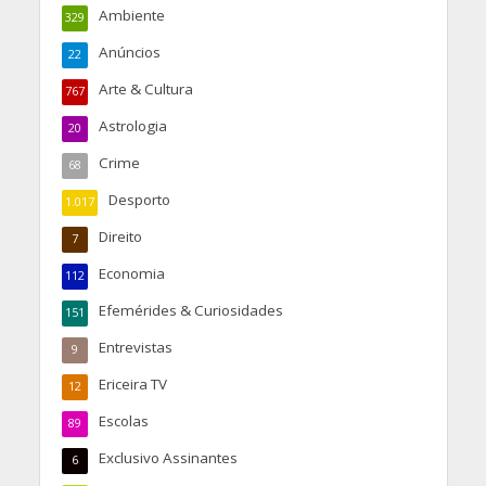
Ambiente
329
Anúncios
22
Arte & Cultura
767
Astrologia
20
Crime
68
Desporto
1.017
Direito
7
Economia
112
Efemérides & Curiosidades
151
Entrevistas
9
Ericeira TV
12
Escolas
89
Exclusivo Assinantes
6