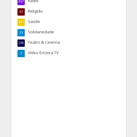
Rádio
267
Religião
67
Saúde
417
Solidariedade
35
Teatro & Cinema
238
Vídeo Ericeira TV
3