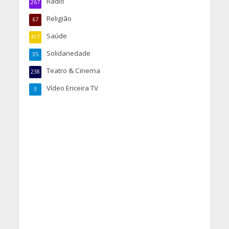
Rádio
267
Religião
67
Saúde
417
Solidariedade
35
Teatro & Cinema
238
Vídeo Ericeira TV
3