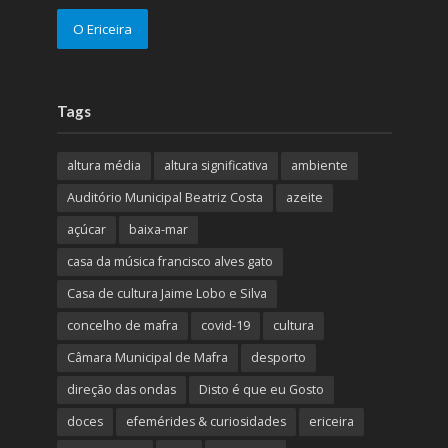
O Ericeira
Tags
altura média
altura significativa
ambiente
Auditório Municipal Beatriz Costa
azeite
açúcar
baixa-mar
casa da música francisco alves gato
Casa de cultura Jaime Lobo e Silva
concelho de mafra
covid-19
cultura
Câmara Municipal de Mafra
desporto
direção das ondas
Disto é que eu Gosto
doces
efemérides & curiosidades
ericeira