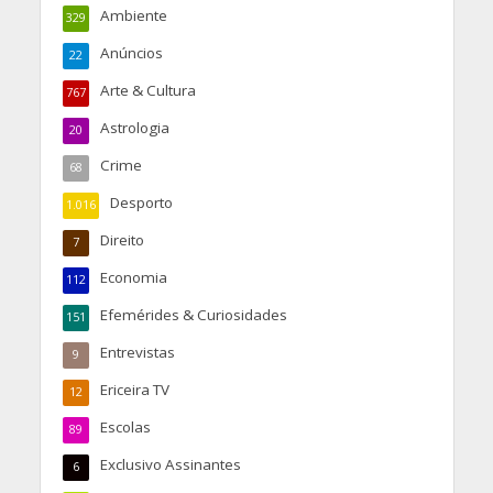
Ambiente
329
Anúncios
22
Arte & Cultura
767
Astrologia
20
Crime
68
Desporto
1.016
Direito
7
Economia
112
Efemérides & Curiosidades
151
Entrevistas
9
Ericeira TV
12
Escolas
89
Exclusivo Assinantes
6