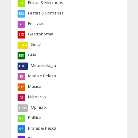
Feiras & Mercados
69
Festas & Romarias
182
Festivais
75
Gastronomia
543
Geral
6.764
GNR
188
Meteorologia
1.361
Moda e Beleza
18
Música
815
Números
43
Opinião
1.504
Política
87
Praias & Pesca
95