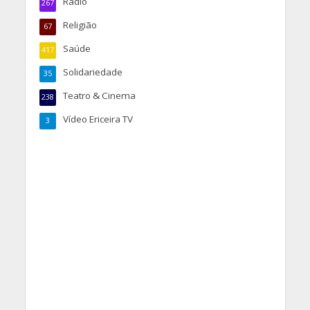
Rádio
267
Religião
67
Saúde
417
Solidariedade
35
Teatro & Cinema
238
Vídeo Ericeira TV
3