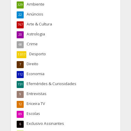
Ambiente
329
Anúncios
22
Arte & Cultura
767
Astrologia
20
Crime
68
Desporto
1.017
Direito
7
Economia
112
Efemérides & Curiosidades
151
Entrevistas
9
Ericeira TV
12
Escolas
89
Exclusivo Assinantes
6