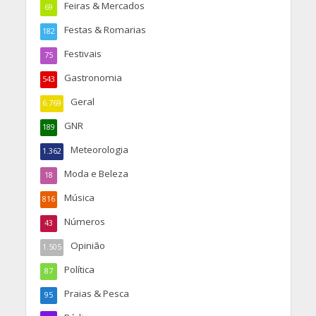
Feiras & Mercados
69
Festas & Romarias
182
Festivais
75
Gastronomia
543
Geral
6.769
GNR
189
Meteorologia
1.362
Moda e Beleza
18
Música
816
Números
43
Opinião
1.505
Política
87
Praias & Pesca
95