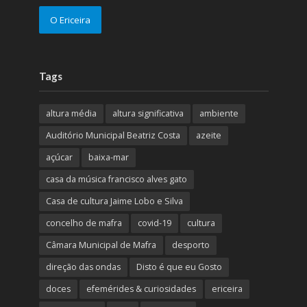
O Ericeira
Tags
altura média
altura significativa
ambiente
Auditório Municipal Beatriz Costa
azeite
açúcar
baixa-mar
casa da música francisco alves gato
Casa de cultura Jaime Lobo e Silva
concelho de mafra
covid-19
cultura
Câmara Municipal de Mafra
desporto
direção das ondas
Disto é que eu Gosto
doces
efemérides & curiosidades
ericeira