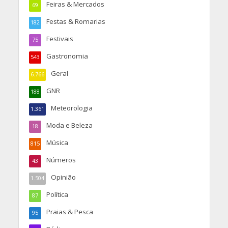
Feiras & Mercados
69
Festas & Romarias
182
Festivais
75
Gastronomia
543
Geral
6.766
GNR
188
Meteorologia
1.361
Moda e Beleza
18
Música
815
Números
43
Opinião
1.504
Política
87
Praias & Pesca
95