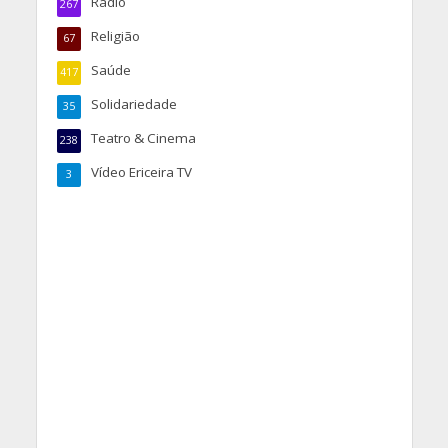
Rádio
267
Religião
67
Saúde
417
Solidariedade
35
Teatro & Cinema
238
Vídeo Ericeira TV
3