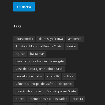
O Ericeira
Tags
altura média
altura significativa
ambiente
Auditório Municipal Beatriz Costa
azeite
açúcar
baixa-mar
casa da música francisco alves gato
Casa de cultura Jaime Lobo e Silva
concelho de mafra
covid-19
cultura
Câmara Municipal de Mafra
desporto
direção das ondas
Disto é que eu Gosto
doces
efemérides & curiosidades
ericeira