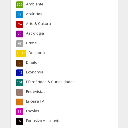
Ambiente
329
Anúncios
22
Arte & Cultura
767
Astrologia
20
Crime
68
Desporto
1.017
Direito
7
Economia
112
Efemérides & Curiosidades
151
Entrevistas
9
Ericeira TV
12
Escolas
89
Exclusivo Assinantes
6