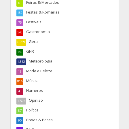
Feiras & Mercados
69
Festas & Romarias
182
Festivais
75
Gastronomia
543
Geral
6.769
GNR
189
Meteorologia
1.362
Moda e Beleza
18
Música
816
Números
43
Opinião
1.505
Política
87
Praias & Pesca
95