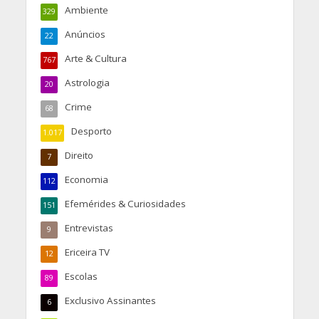
Ambiente
329
Anúncios
22
Arte & Cultura
767
Astrologia
20
Crime
68
Desporto
1.017
Direito
7
Economia
112
Efemérides & Curiosidades
151
Entrevistas
9
Ericeira TV
12
Escolas
89
Exclusivo Assinantes
6