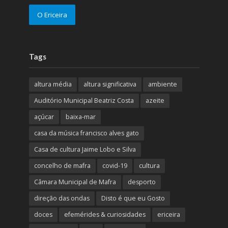
O Ericeira
Tags
altura média
altura significativa
ambiente
Auditório Municipal Beatriz Costa
azeite
açúcar
baixa-mar
casa da música francisco alves gato
Casa de cultura Jaime Lobo e Silva
concelho de mafra
covid-19
cultura
Câmara Municipal de Mafra
desporto
direção das ondas
Disto é que eu Gosto
doces
efemérides & curiosidades
ericeira