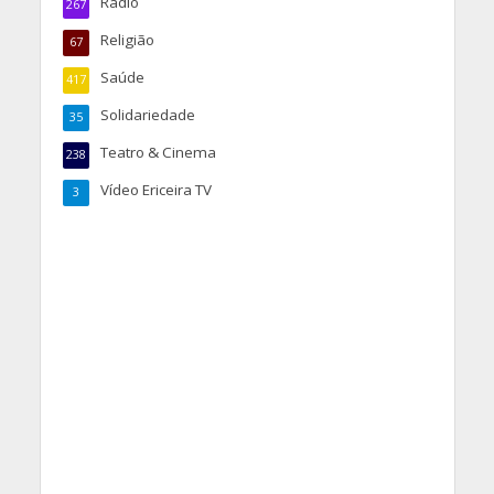
Rádio
267
Religião
67
Saúde
417
Solidariedade
35
Teatro & Cinema
238
Vídeo Ericeira TV
3