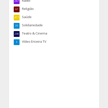
Rádio
267
Religião
67
Saúde
417
Solidariedade
35
Teatro & Cinema
238
Vídeo Ericeira TV
3