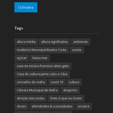
O Ericeira
Tags
altura média
altura significativa
ambiente
Auditório Municipal Beatriz Costa
azeite
açúcar
baixa-mar
casa da música francisco alves gato
Casa de cultura Jaime Lobo e Silva
concelho de mafra
covid-19
cultura
Câmara Municipal de Mafra
desporto
direção das ondas
Disto é que eu Gosto
doces
efemérides & curiosidades
ericeira