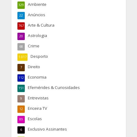
Ambiente
329
Anúncios
22
Arte & Cultura
767
Astrologia
20
Crime
68
Desporto
1.017
Direito
7
Economia
112
Efemérides & Curiosidades
151
Entrevistas
9
Ericeira TV
12
Escolas
89
Exclusivo Assinantes
6