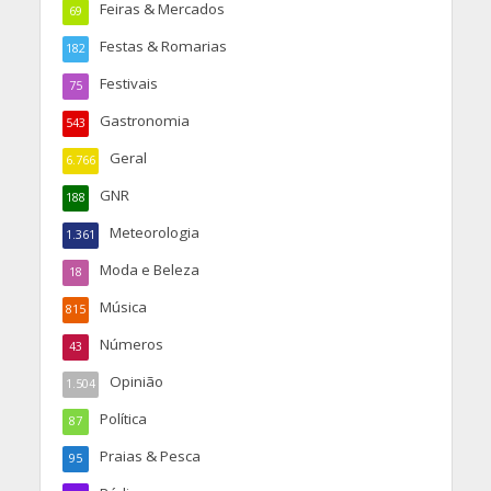
Feiras & Mercados
69
Festas & Romarias
182
Festivais
75
Gastronomia
543
Geral
6.766
GNR
188
Meteorologia
1.361
Moda e Beleza
18
Música
815
Números
43
Opinião
1.504
Política
87
Praias & Pesca
95