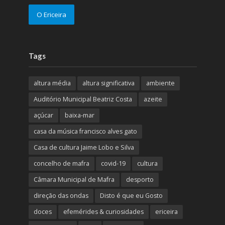
O Ericeira
Tags
altura média
altura significativa
ambiente
Auditório Municipal Beatriz Costa
azeite
açúcar
baixa-mar
casa da música francisco alves gato
Casa de cultura Jaime Lobo e Silva
concelho de mafra
covid-19
cultura
Câmara Municipal de Mafra
desporto
direção das ondas
Disto é que eu Gosto
doces
efemérides & curiosidades
ericeira