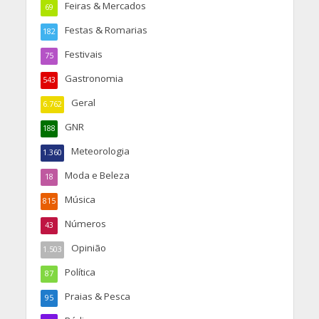
Feiras & Mercados
69
Festas & Romarias
182
Festivais
75
Gastronomia
543
Geral
6.762
GNR
188
Meteorologia
1.360
Moda e Beleza
18
Música
815
Números
43
Opinião
1.503
Política
87
Praias & Pesca
95