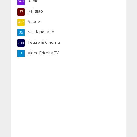
Rádio
267
Religião
67
Saúde
417
Solidariedade
35
Teatro & Cinema
238
Vídeo Ericeira TV
3