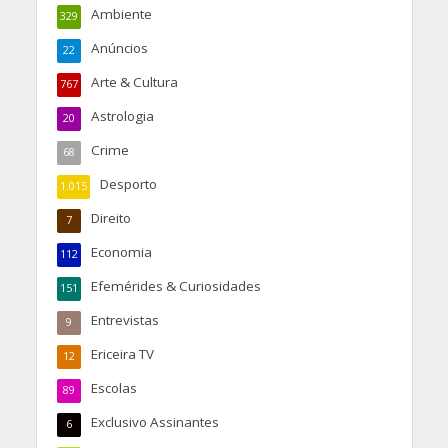
Ambiente
329
Anúncios
22
Arte & Cultura
767
Astrologia
20
Crime
68
Desporto
1.015
Direito
7
Economia
112
Efemérides & Curiosidades
151
Entrevistas
9
Ericeira TV
12
Escolas
89
Exclusivo Assinantes
6