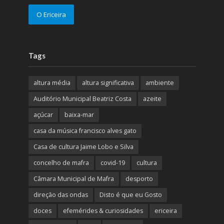
O Ericeira
Tags
altura média
altura significativa
ambiente
Auditório Municipal Beatriz Costa
azeite
açúcar
baixa-mar
casa da música francisco alves gato
Casa de cultura Jaime Lobo e Silva
concelho de mafra
covid-19
cultura
Câmara Municipal de Mafra
desporto
direção das ondas
Disto é que eu Gosto
doces
efemérides & curiosidades
ericeira