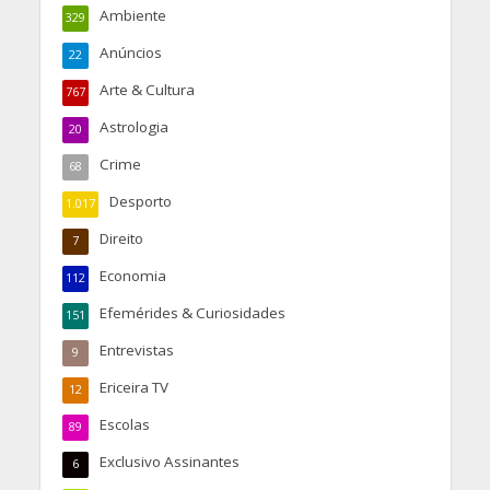
Ambiente
329
Anúncios
22
Arte & Cultura
767
Astrologia
20
Crime
68
Desporto
1.017
Direito
7
Economia
112
Efemérides & Curiosidades
151
Entrevistas
9
Ericeira TV
12
Escolas
89
Exclusivo Assinantes
6