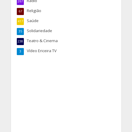
Rádio
267
Religião
67
Saúde
417
Solidariedade
35
Teatro & Cinema
238
Vídeo Ericeira TV
3