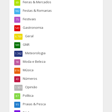
Feiras & Mercados
69
Festas & Romarias
182
Festivais
75
Gastronomia
543
Geral
6.769
GNR
189
Meteorologia
1.362
Moda e Beleza
18
Música
816
Números
43
Opinião
1.505
Política
87
Praias & Pesca
95