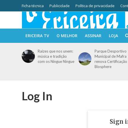
Ficha técnica
Publicidade
Política de privacidade
Cont
ERICEIRA TV
O MELHOR
ASSINAR
LOJA
Raízes que nos unem:
Parque Desportivo
música e tradição
Municipal de Mafra
com os Ningue Ningue
renova Certificação
Biosphere
Log In
Sign 