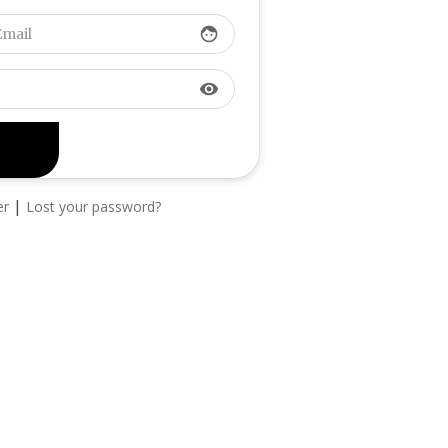
face
visibility
|
er
Lost your password?