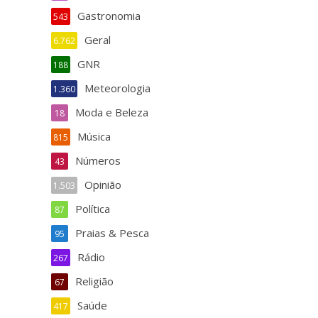
Gastronomia
543
Geral
6.762
GNR
188
Meteorologia
1.360
Moda e Beleza
18
Música
815
Números
43
Opinião
1.503
Política
87
Praias & Pesca
95
Rádio
267
Religião
67
Saúde
417