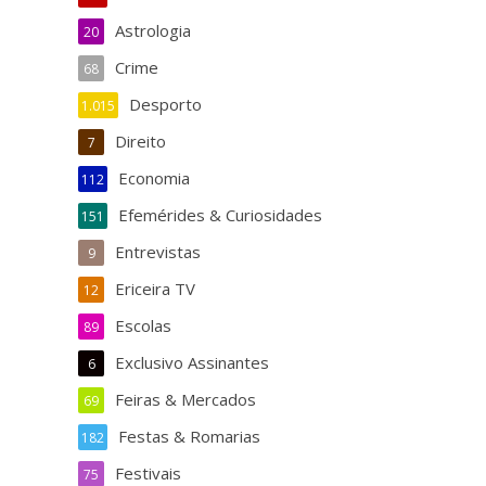
Astrologia
20
Crime
68
Desporto
1.015
Direito
7
Economia
112
Efemérides & Curiosidades
151
Entrevistas
9
Ericeira TV
12
Escolas
89
Exclusivo Assinantes
6
Feiras & Mercados
69
Festas & Romarias
182
Festivais
75