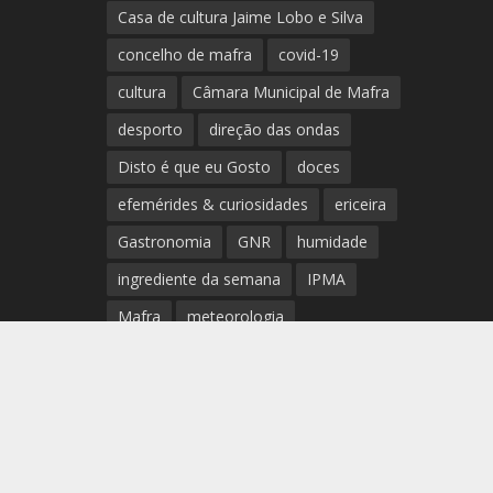
Casa de cultura Jaime Lobo e Silva
concelho de mafra
covid-19
cultura
Câmara Municipal de Mafra
desporto
direção das ondas
Disto é que eu Gosto
doces
efemérides & curiosidades
ericeira
Gastronomia
GNR
humidade
ingrediente da semana
IPMA
Mafra
meteorologia
Município de Mafra
música
nível de exposição UV
opinião
período
preia-mar
RCM
rede de teatros e cineteatros
portugueses