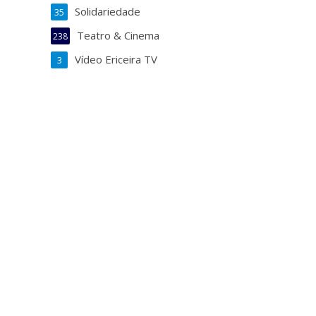
Solidariedade
35
Teatro & Cinema
238
Vídeo Ericeira TV
3