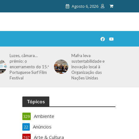
Agosto 6, 2026
Luzes, câmara…
Mafra leva
prémio: o
sustentabilidade e
encerramento do 15.ª
inovação local à
Portuguese Surf Film
Organização das
Festival
Nações Unidas
Tópicos
Ambiente
329
Anúncios
22
Arte & Cultura
767