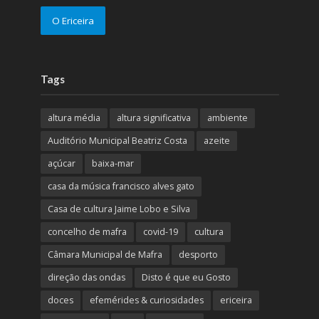
O Ericeira
Tags
altura média
altura significativa
ambiente
Auditório Municipal Beatriz Costa
azeite
açúcar
baixa-mar
casa da música francisco alves gato
Casa de cultura Jaime Lobo e Silva
concelho de mafra
covid-19
cultura
Câmara Municipal de Mafra
desporto
direção das ondas
Disto é que eu Gosto
doces
efemérides & curiosidades
ericeira