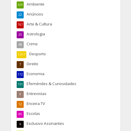
Ambiente
329
Anúncios
22
Arte & Cultura
767
Astrologia
20
Crime
68
Desporto
1.017
Direito
7
Economia
112
Efemérides & Curiosidades
151
Entrevistas
9
Ericeira TV
12
Escolas
89
Exclusivo Assinantes
6