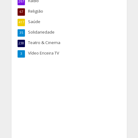
Rádio
267
Religião
67
Saúde
417
Solidariedade
35
Teatro & Cinema
238
Vídeo Ericeira TV
3