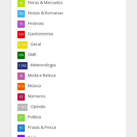
Feiras & Mercados
69
Festas & Romarias
182
Festivais
75
Gastronomia
543
Geral
6.769
GNR
189
Meteorologia
1.362
Moda e Beleza
18
Música
816
Números
43
Opinião
1.505
Política
87
Praias & Pesca
95