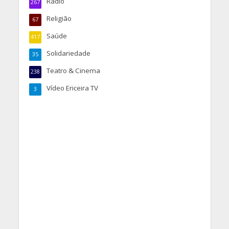
Rádio
267
Religião
67
Saúde
417
Solidariedade
35
Teatro & Cinema
238
Vídeo Ericeira TV
3