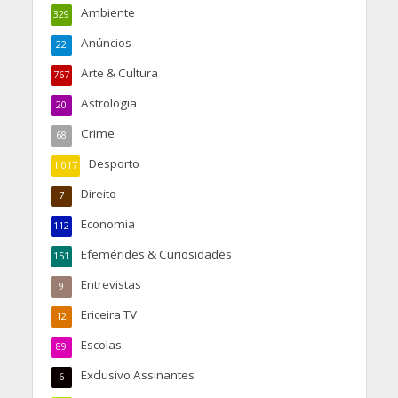
Ambiente
329
Anúncios
22
Arte & Cultura
767
Astrologia
20
Crime
68
Desporto
1.017
Direito
7
Economia
112
Efemérides & Curiosidades
151
Entrevistas
9
Ericeira TV
12
Escolas
89
Exclusivo Assinantes
6