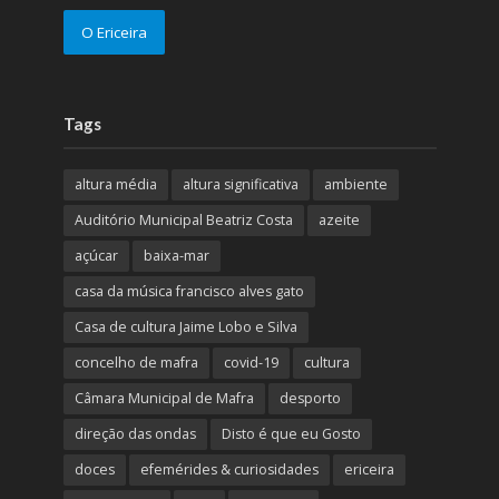
O Ericeira
Tags
altura média
altura significativa
ambiente
Auditório Municipal Beatriz Costa
azeite
açúcar
baixa-mar
casa da música francisco alves gato
Casa de cultura Jaime Lobo e Silva
concelho de mafra
covid-19
cultura
Câmara Municipal de Mafra
desporto
direção das ondas
Disto é que eu Gosto
doces
efemérides & curiosidades
ericeira