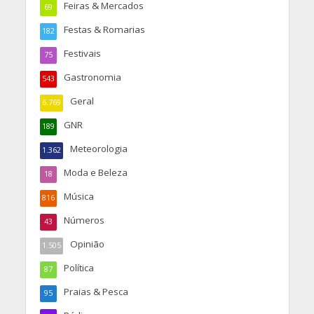
Feiras & Mercados
69
Festas & Romarias
182
Festivais
75
Gastronomia
543
Geral
6.769
GNR
189
Meteorologia
1.362
Moda e Beleza
18
Música
816
Números
43
Opinião
1.505
Política
87
Praias & Pesca
95