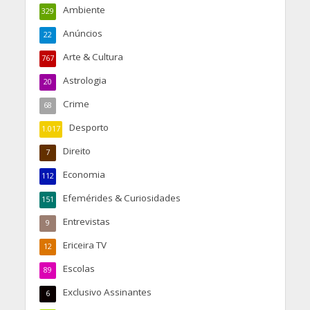
Ambiente
329
Anúncios
22
Arte & Cultura
767
Astrologia
20
Crime
68
Desporto
1.017
Direito
7
Economia
112
Efemérides & Curiosidades
151
Entrevistas
9
Ericeira TV
12
Escolas
89
Exclusivo Assinantes
6