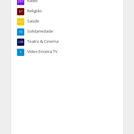
Rádio
267
Religião
67
Saúde
417
Solidariedade
35
Teatro & Cinema
238
Vídeo Ericeira TV
3