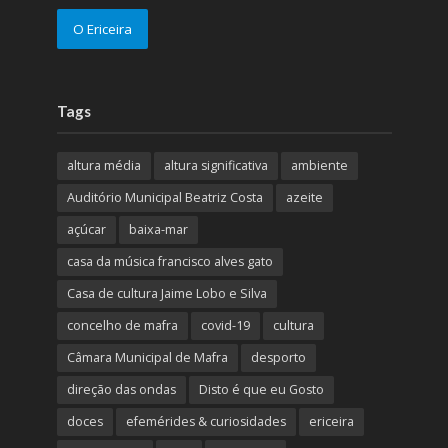
O Ericeira
Tags
altura média
altura significativa
ambiente
Auditório Municipal Beatriz Costa
azeite
açúcar
baixa-mar
casa da música francisco alves gato
Casa de cultura Jaime Lobo e Silva
concelho de mafra
covid-19
cultura
Câmara Municipal de Mafra
desporto
direção das ondas
Disto é que eu Gosto
doces
efemérides & curiosidades
ericeira