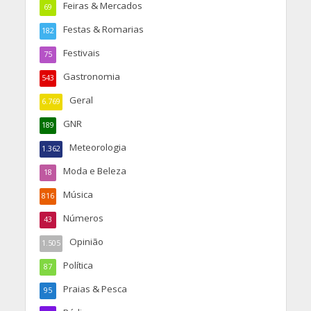
Feiras & Mercados
69
Festas & Romarias
182
Festivais
75
Gastronomia
543
Geral
6.769
GNR
189
Meteorologia
1.362
Moda e Beleza
18
Música
816
Números
43
Opinião
1.505
Política
87
Praias & Pesca
95