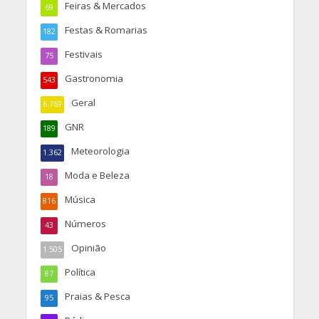
Feiras & Mercados
69
Festas & Romarias
182
Festivais
75
Gastronomia
543
Geral
6.769
GNR
189
Meteorologia
1.362
Moda e Beleza
18
Música
816
Números
43
Opinião
1.505
Política
87
Praias & Pesca
95