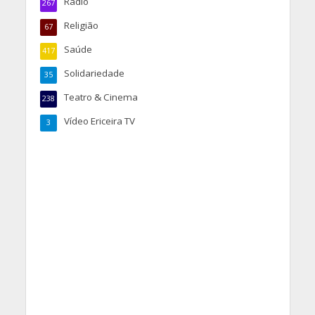
Rádio
267
Religião
67
Saúde
417
Solidariedade
35
Teatro & Cinema
238
Vídeo Ericeira TV
3