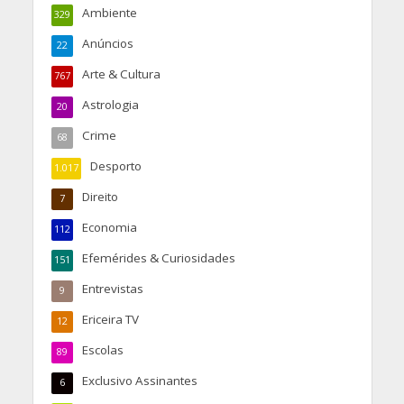
Ambiente
329
Anúncios
22
Arte & Cultura
767
Astrologia
20
Crime
68
Desporto
1.017
Direito
7
Economia
112
Efemérides & Curiosidades
151
Entrevistas
9
Ericeira TV
12
Escolas
89
Exclusivo Assinantes
6