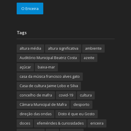
O Ericeira
Tags
altura média
altura significativa
ambiente
Auditório Municipal Beatriz Costa
azeite
açúcar
baixa-mar
casa da música francisco alves gato
Casa de cultura Jaime Lobo e Silva
concelho de mafra
covid-19
cultura
Câmara Municipal de Mafra
desporto
direção das ondas
Disto é que eu Gosto
doces
efemérides & curiosidades
ericeira