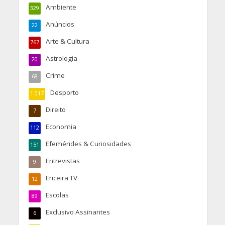
Ambiente
329
Anúncios
22
Arte & Cultura
767
Astrologia
20
Crime
68
Desporto
1.017
Direito
7
Economia
112
Efemérides & Curiosidades
151
Entrevistas
9
Ericeira TV
12
Escolas
89
Exclusivo Assinantes
6