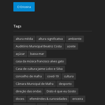
O Ericeira
Tags
altura média
altura significativa
ambiente
Auditório Municipal Beatriz Costa
azeite
açúcar
baixa-mar
casa da música francisco alves gato
Casa de cultura Jaime Lobo e Silva
concelho de mafra
covid-19
cultura
Câmara Municipal de Mafra
desporto
direção das ondas
Disto é que eu Gosto
doces
efemérides & curiosidades
ericeira