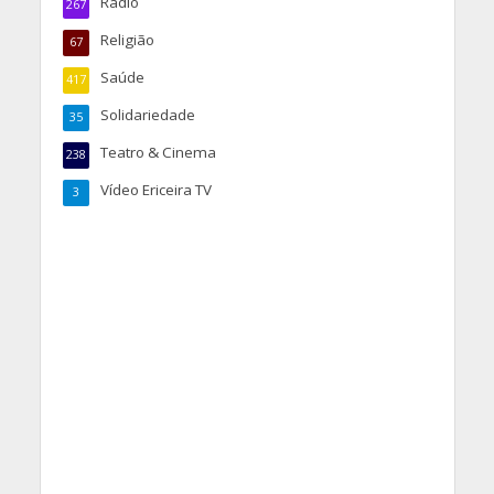
Rádio
267
Religião
67
Saúde
417
Solidariedade
35
Teatro & Cinema
238
Vídeo Ericeira TV
3