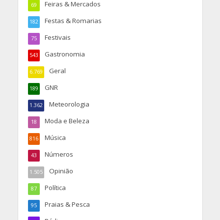
Feiras & Mercados
69
Festas & Romarias
182
Festivais
75
Gastronomia
543
Geral
6.769
GNR
189
Meteorologia
1.362
Moda e Beleza
18
Música
816
Números
43
Opinião
1.505
Política
87
Praias & Pesca
95