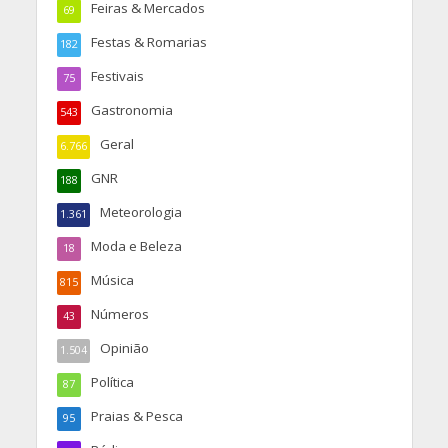
Feiras & Mercados
69
Festas & Romarias
182
Festivais
75
Gastronomia
543
Geral
6.766
GNR
188
Meteorologia
1.361
Moda e Beleza
18
Música
815
Números
43
Opinião
1.504
Política
87
Praias & Pesca
95