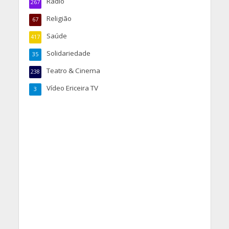
Rádio
267
Religião
67
Saúde
417
Solidariedade
35
Teatro & Cinema
238
Vídeo Ericeira TV
3