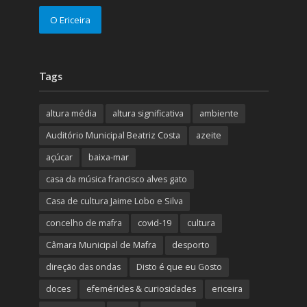
O Ericeira
Tags
altura média
altura significativa
ambiente
Auditório Municipal Beatriz Costa
azeite
açúcar
baixa-mar
casa da música francisco alves gato
Casa de cultura Jaime Lobo e Silva
concelho de mafra
covid-19
cultura
Câmara Municipal de Mafra
desporto
direção das ondas
Disto é que eu Gosto
doces
efemérides & curiosidades
ericeira