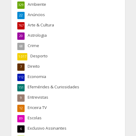
Ambiente
329
Anúncios
22
Arte & Cultura
767
Astrologia
20
Crime
68
Desporto
1.017
Direito
7
Economia
112
Efemérides & Curiosidades
151
Entrevistas
9
Ericeira TV
12
Escolas
89
Exclusivo Assinantes
6