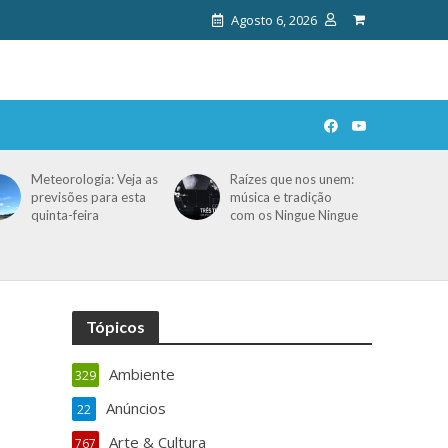
Agosto 6, 2026
Meteorologia: Veja as
Raízes que nos unem:
previsões para esta
música e tradição
quinta-feira
com os Ningue Ningue
Tópicos
Ambiente
329
Anúncios
22
Arte & Cultura
767