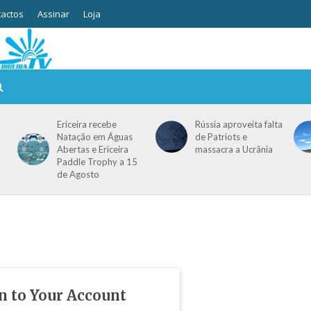
actos
Assinar
Loja
Ericeira recebe
Rússia aproveita falta
Natação em Águas
de Patriots e
Abertas e Ericeira
massacra a Ucrânia
Paddle Trophy a 15
de Agosto
in to Your Account