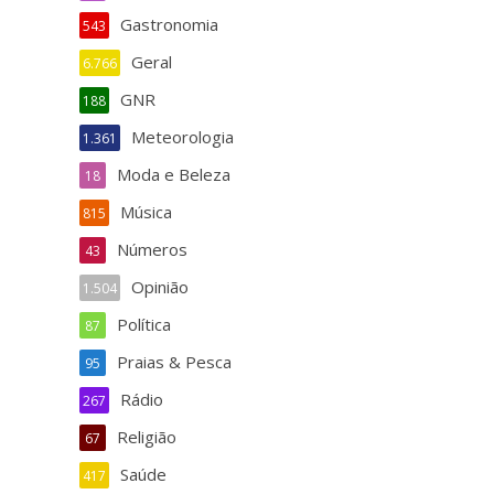
Gastronomia
543
Geral
6.766
GNR
188
Meteorologia
1.361
Moda e Beleza
18
Música
815
Números
43
Opinião
1.504
Política
87
Praias & Pesca
95
Rádio
267
Religião
67
Saúde
417