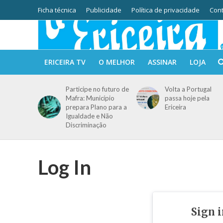
Ficha técnica
Publicidade
Política de privacidade
Cont
ERICEIRA TV
O MELHOR
ASSINAR
LOJA
Participe no futuro de
Volta a Portugal
Mafra: Município
passa hoje pela
prepara Plano para a
Ericeira
Igualdade e Não
Discriminação
Log In
Sign 