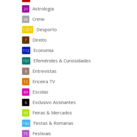
Astrologia
20
Crime
68
Desporto
1.017
Direito
7
Economia
112
Efemérides & Curiosidades
151
Entrevistas
9
Ericeira TV
12
Escolas
89
Exclusivo Assinantes
6
Feiras & Mercados
69
Festas & Romarias
182
Festivais
75