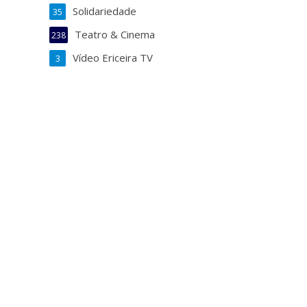
Solidariedade
35
Teatro & Cinema
238
Vídeo Ericeira TV
3