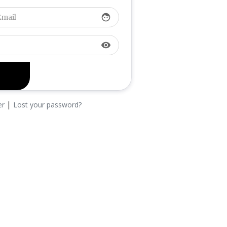
face
visibility
|
er
Lost your password?