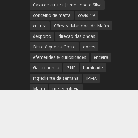
Casa de cultura Jaime Lobo e Silva
concelho de mafra
covid-19
cultura
Câmara Municipal de Mafra
desporto
direção das ondas
Disto é que eu Gosto
doces
efemérides & curiosidades
ericeira
Gastronomia
GNR
humidade
ingrediente da semana
IPMA
Mafra
meteorologia
Município de Mafra
música
nível de exposição UV
opinião
período
preia-mar
RCM
rede de teatros e cineteatros
portugueses