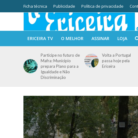
Ficha técnica
Publicidade
Política de privacidade
Cont
ERICEIRA TV
O MELHOR
ASSINAR
LOJA
Participe no futuro de
Volta a Portugal
Mafra: Município
passa hoje pela
prepara Plano para a
Ericeira
Igualdade e Não
Discriminação