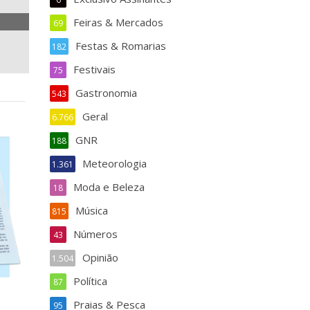
Feiras & Mercados
69
Festas & Romarias
182
Festivais
75
Gastronomia
543
Geral
6.766
GNR
188
Meteorologia
1.361
Moda e Beleza
18
Música
815
Números
43
Opinião
1.504
Política
87
Praias & Pesca
95