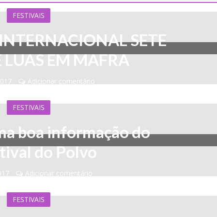
FESTIVAIS
 INTERNACIONAL SETE
E LUAS EM MAFRA
2017
Adicionar comentário
FESTIVAIS
a boa informação do
tival do Polvo
2017
Adicionar comentário
FESTIVAIS