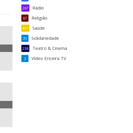
Rádio
267
Religião
67
Saúde
417
Solidariedade
35
Teatro & Cinema
238
Vídeo Ericeira TV
3