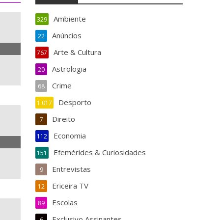
Ambiente
329
Anúncios
22
Arte & Cultura
767
Astrologia
20
Crime
68
Desporto
1.017
Direito
7
Economia
112
Efemérides & Curiosidades
151
Entrevistas
9
Ericeira TV
12
Escolas
89
Exclusivo Assinantes
6