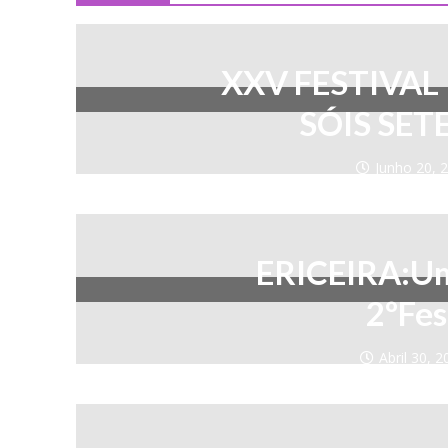
XXV FESTIVAL
SÓIS SET
Junho 20, 
ERICEIRA:Um
2ºFes
Abril 30, 