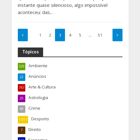
instante quase silencioso, algo impossível
aconteceu: das...
1
2
3
4
5
…
51
Tópicos
Ambiente
329
Anúncios
22
Arte & Cultura
767
Astrologia
20
Crime
68
Desporto
1.017
Direito
7