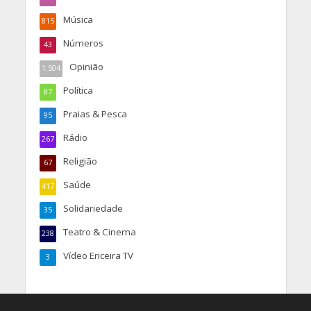
Música
815
Números
43
Opinião
1.504
Política
87
Praias & Pesca
95
Rádio
267
Religião
67
Saúde
417
Solidariedade
35
Teatro & Cinema
238
Vídeo Ericeira TV
3