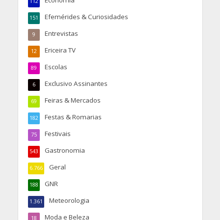
Economia
112
Efemérides & Curiosidades
151
Entrevistas
9
Ericeira TV
12
Escolas
89
Exclusivo Assinantes
6
Feiras & Mercados
69
Festas & Romarias
182
Festivais
75
Gastronomia
543
Geral
6.766
GNR
188
Meteorologia
1.361
Moda e Beleza
18