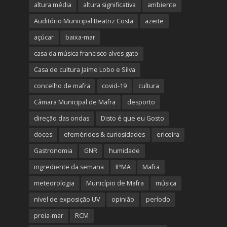
altura média
altura significativa
ambiente
Auditório Municipal Beatriz Costa
azeite
açúcar
baixa-mar
casa da música francisco alves gato
Casa de cultura Jaime Lobo e Silva
concelho de mafra
covid-19
cultura
Câmara Municipal de Mafra
desporto
direção das ondas
Disto é que eu Gosto
doces
efemérides & curiosidades
ericeira
Gastronomia
GNR
humidade
ingrediente da semana
IPMA
Mafra
meteorologia
Município de Mafra
música
nível de exposição UV
opinião
período
preia-mar
RCM