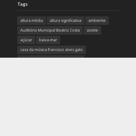
Tags
altura média
altura significativa
ambiente
Auditório Municipal Beatriz Costa
azeite
açúcar
baixa-mar
casa da música francisco alves gato
Casa de cultura Jaime Lobo e Silva
concelho de mafra
covid-19
cultura
Câmara Municipal de Mafra
desporto
direção das ondas
Disto é que eu Gosto
doces
efemérides & curiosidades
ericeira
Gastronomia
GNR
humidade
ingrediente da semana
IPMA
Mafra
meteorologia
Município de Mafra
música