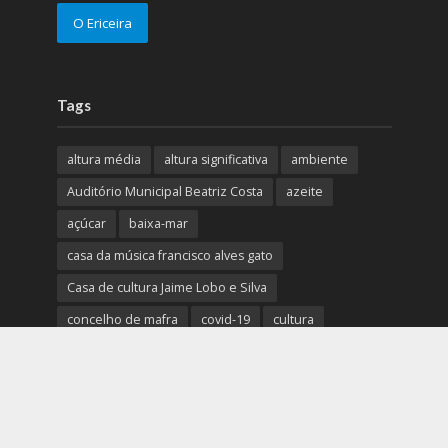
O Ericeira
Tags
altura média
altura significativa
ambiente
Auditório Municipal Beatriz Costa
azeite
açúcar
baixa-mar
casa da música francisco alves gato
Casa de cultura Jaime Lobo e Silva
concelho de mafra
covid-19
cultura
Câmara Municipal de Mafra
desporto
direção das ondas
Disto é que eu Gosto
doces
efemérides & curiosidades
ericeira
Gastronomia
GNR
humidade