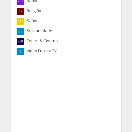
Rádio
267
Religião
67
Saúde
417
Solidariedade
35
Teatro & Cinema
238
Vídeo Ericeira TV
3