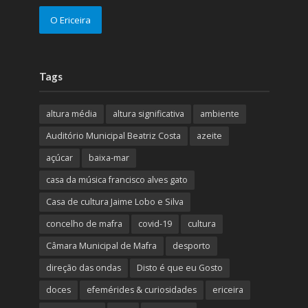
O Ericeira
Tags
altura média
altura significativa
ambiente
Auditório Municipal Beatriz Costa
azeite
açúcar
baixa-mar
casa da música francisco alves gato
Casa de cultura Jaime Lobo e Silva
concelho de mafra
covid-19
cultura
Câmara Municipal de Mafra
desporto
direção das ondas
Disto é que eu Gosto
doces
efemérides & curiosidades
ericeira