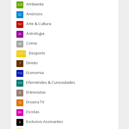
Ambiente
329
Anúncios
22
Arte & Cultura
767
Astrologia
20
Crime
68
Desporto
1.017
Direito
7
Economia
112
Efemérides & Curiosidades
151
Entrevistas
9
Ericeira TV
12
Escolas
89
Exclusivo Assinantes
6