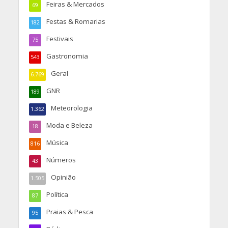
Feiras & Mercados
69
Festas & Romarias
182
Festivais
75
Gastronomia
543
Geral
6.769
GNR
189
Meteorologia
1.362
Moda e Beleza
18
Música
816
Números
43
Opinião
1.505
Política
87
Praias & Pesca
95