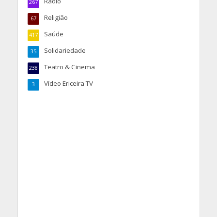
Rádio
267
Religião
67
Saúde
417
Solidariedade
35
Teatro & Cinema
238
Vídeo Ericeira TV
3