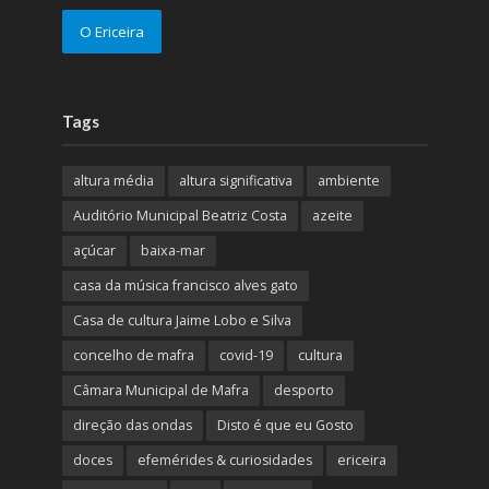
O Ericeira
Tags
altura média
altura significativa
ambiente
Auditório Municipal Beatriz Costa
azeite
açúcar
baixa-mar
casa da música francisco alves gato
Casa de cultura Jaime Lobo e Silva
concelho de mafra
covid-19
cultura
Câmara Municipal de Mafra
desporto
direção das ondas
Disto é que eu Gosto
doces
efemérides & curiosidades
ericeira