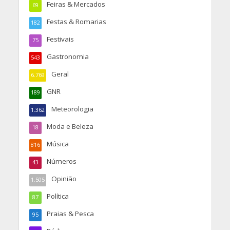
Feiras & Mercados
69
Festas & Romarias
182
Festivais
75
Gastronomia
543
Geral
6.769
GNR
189
Meteorologia
1.362
Moda e Beleza
18
Música
816
Números
43
Opinião
1.505
Política
87
Praias & Pesca
95