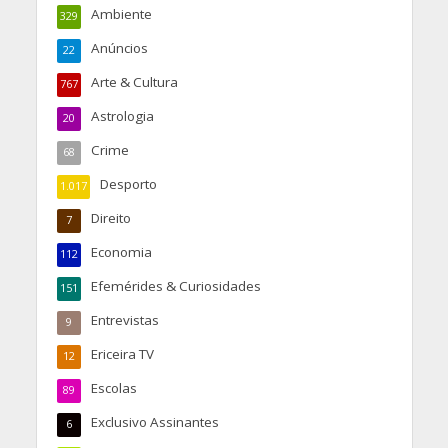
Ambiente
329
Anúncios
22
Arte & Cultura
767
Astrologia
20
Crime
68
Desporto
1.017
Direito
7
Economia
112
Efemérides & Curiosidades
151
Entrevistas
9
Ericeira TV
12
Escolas
89
Exclusivo Assinantes
6