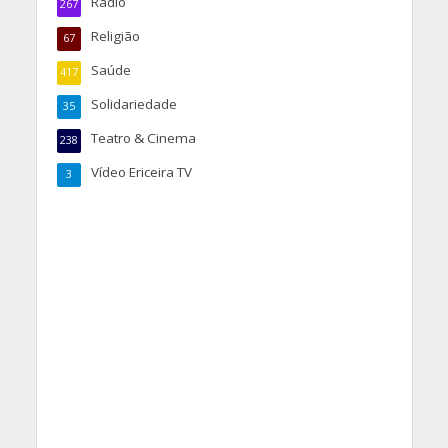
Rádio
267
Religião
67
Saúde
417
Solidariedade
35
Teatro & Cinema
238
Vídeo Ericeira TV
3