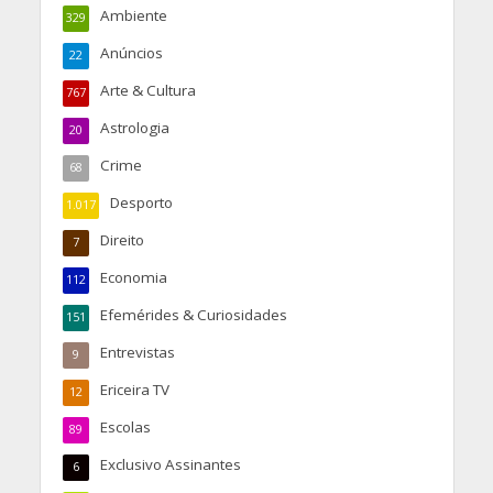
Ambiente
329
Anúncios
22
Arte & Cultura
767
Astrologia
20
Crime
68
Desporto
1.017
Direito
7
Economia
112
Efemérides & Curiosidades
151
Entrevistas
9
Ericeira TV
12
Escolas
89
Exclusivo Assinantes
6