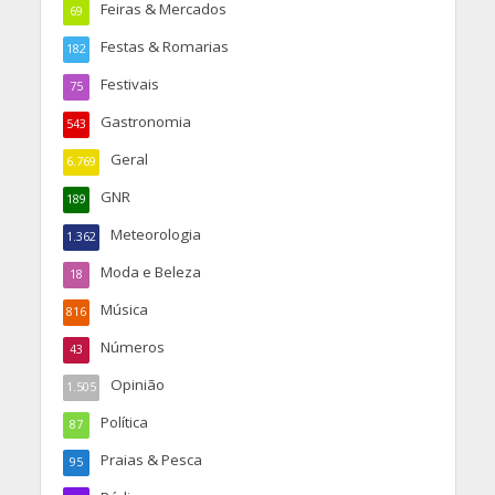
Feiras & Mercados
69
Festas & Romarias
182
Festivais
75
Gastronomia
543
Geral
6.769
GNR
189
Meteorologia
1.362
Moda e Beleza
18
Música
816
Números
43
Opinião
1.505
Política
87
Praias & Pesca
95