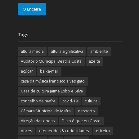
O Ericeira
Tags
altura média
altura significativa
ambiente
Auditório Municipal Beatriz Costa
azeite
açúcar
baixa-mar
casa da música francisco alves gato
Casa de cultura Jaime Lobo e Silva
concelho de mafra
covid-19
cultura
Câmara Municipal de Mafra
desporto
direção das ondas
Disto é que eu Gosto
doces
efemérides & curiosidades
ericeira