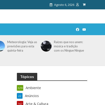
Agosto 6, 2026
Meteorologia: Veja as
Raízes que nos unem:
previsões para esta
música e tradição
quinta-feira
com os Ningue Ningue
Tópicos
Ambiente
329
Anúncios
22
Arte & Cultura
767