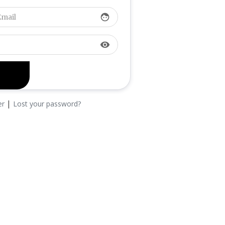
face
visibility
|
er
Lost your password?