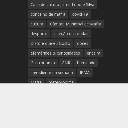
Casa de cultura Jaime Lobo e Silva
concelho de mafra
covid-19
cultura
Câmara Municipal de Mafra
desporto
direção das ondas
Disto é que eu Gosto
doces
efemérides & curiosidades
ericeira
Gastronomia
GNR
humidade
ingrediente da semana
IPMA
Mafra
meteorologia
Município de Mafra
música
nível de exposição UV
opinião
período
preia-mar
RCM
rede de teatros e cineteatros
portugueses