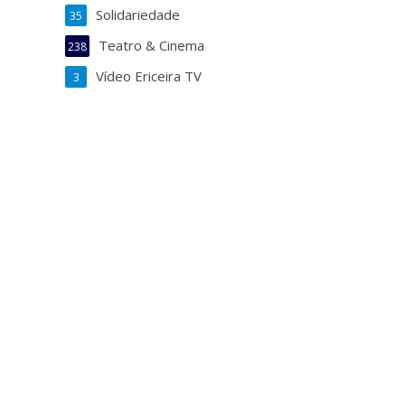
Solidariedade
35
Teatro & Cinema
238
Vídeo Ericeira TV
3