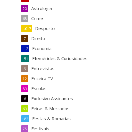
Astrologia
20
Crime
68
Desporto
1.017
Direito
7
Economia
112
Efemérides & Curiosidades
151
Entrevistas
9
Ericeira TV
12
Escolas
89
Exclusivo Assinantes
6
Feiras & Mercados
69
Festas & Romarias
182
Festivais
75