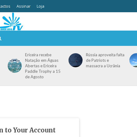
actos
Assinar
Loja
Ericeira recebe
Rússia aproveita falta
Natação em Águas
de Patriots e
Abertas e Ericeira
massacra a Ucrânia
Paddle Trophy a 15
de Agosto
in to Your Account