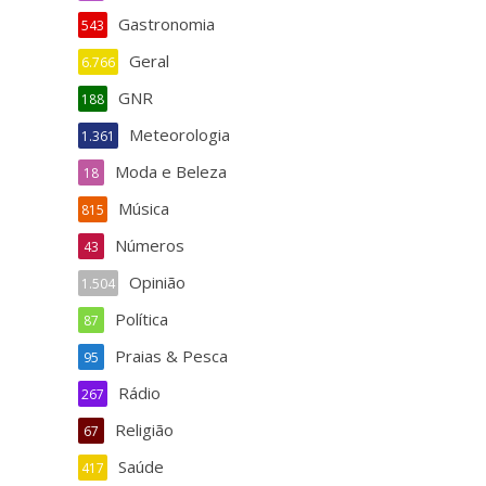
Gastronomia
543
Geral
6.766
GNR
188
Meteorologia
1.361
Moda e Beleza
18
Música
815
Números
43
Opinião
1.504
Política
87
Praias & Pesca
95
Rádio
267
Religião
67
Saúde
417