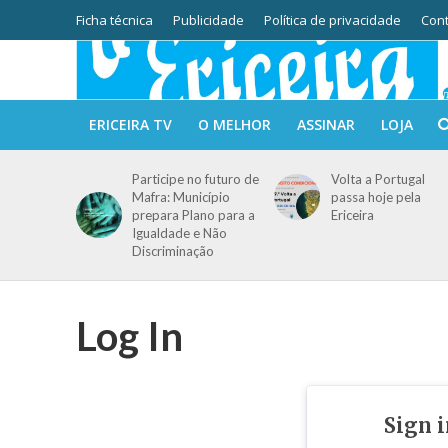
Ficha técnica
Publicidade
Política de privacidade
Cont
ERICEIRA TV
O MELHOR
ASSINAR
LOJA
Participe no futuro de
Volta a Portugal
Mafra: Município
passa hoje pela
prepara Plano para a
Ericeira
Igualdade e Não
Discriminação
Log In
Sign 