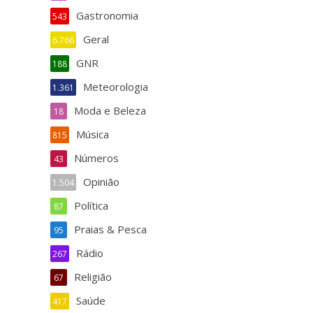
Gastronomia
543
Geral
6.766
GNR
188
Meteorologia
1.361
Moda e Beleza
18
Música
815
Números
43
Opinião
1.504
Política
87
Praias & Pesca
95
Rádio
267
Religião
67
Saúde
417