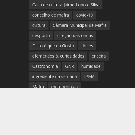
Casa de cultura Jaime Lobo e Silva
concelho de mafra
covid-19
cultura
Câmara Municipal de Mafra
desporto
direção das ondas
Disto é que eu Gosto
doces
efemérides & curiosidades
ericeira
Gastronomia
GNR
humidade
ingrediente da semana
IPMA
Mafra
meteorologia
Município de Mafra
música
nível de exposição UV
opinião
período
preia-mar
RCM
rede de teatros e cineteatros
portugueses