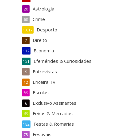
Astrologia
20
Crime
68
Desporto
1.017
Direito
7
Economia
112
Efemérides & Curiosidades
151
Entrevistas
9
Ericeira TV
12
Escolas
89
Exclusivo Assinantes
6
Feiras & Mercados
69
Festas & Romarias
182
Festivais
75