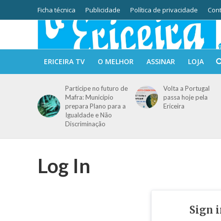
Ficha técnica
Publicidade
Política de privacidade
Cont
ERICEIRA TV
O MELHOR
ASSINAR
LOJA
Participe no futuro de
Volta a Portugal
Mafra: Município
passa hoje pela
prepara Plano para a
Ericeira
Igualdade e Não
Discriminação
Log In
Sign 