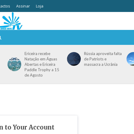
actos
Assinar
Loja
Ericeira recebe
Rússia aproveita falta
Natação em Águas
de Patriots e
Abertas e Ericeira
massacra a Ucrânia
Paddle Trophy a 15
de Agosto
in to Your Account