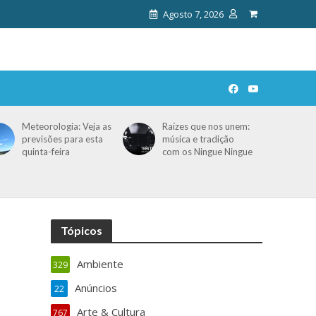
Agosto 7, 2026
Meteorologia: Veja as
Raízes que nos unem:
previsões para esta
música e tradição
quinta-feira
com os Ningue Ningue
Tópicos
Ambiente
329
Anúncios
22
Arte & Cultura
767