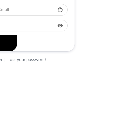
face
visibility
|
er
Lost your password?