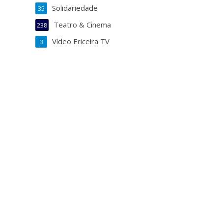
Solidariedade
35
Teatro & Cinema
238
Vídeo Ericeira TV
3