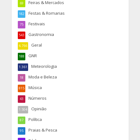
Feiras & Mercados
69
Festas & Romarias
182
Festivais
75
Gastronomia
543
Geral
6.766
GNR
188
Meteorologia
1.361
Moda e Beleza
18
Música
815
Números
43
Opinião
1.504
Política
87
Praias & Pesca
95