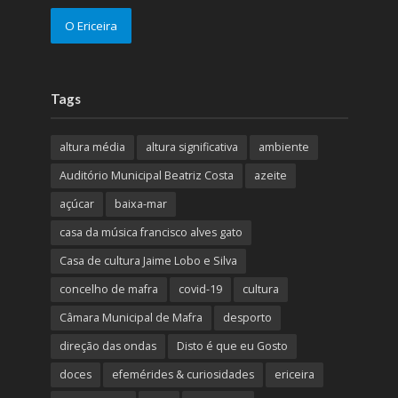
O Ericeira
Tags
altura média
altura significativa
ambiente
Auditório Municipal Beatriz Costa
azeite
açúcar
baixa-mar
casa da música francisco alves gato
Casa de cultura Jaime Lobo e Silva
concelho de mafra
covid-19
cultura
Câmara Municipal de Mafra
desporto
direção das ondas
Disto é que eu Gosto
doces
efemérides & curiosidades
ericeira