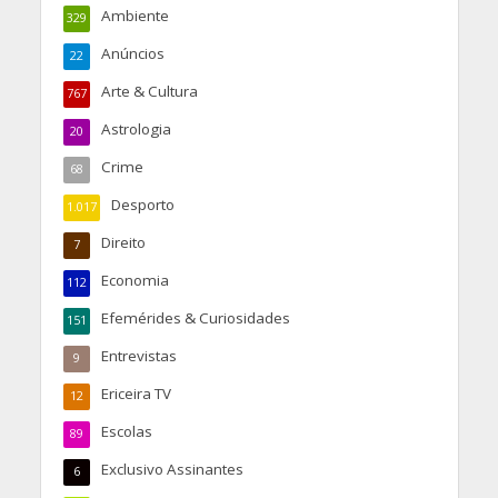
Ambiente
329
Anúncios
22
Arte & Cultura
767
Astrologia
20
Crime
68
Desporto
1.017
Direito
7
Economia
112
Efemérides & Curiosidades
151
Entrevistas
9
Ericeira TV
12
Escolas
89
Exclusivo Assinantes
6