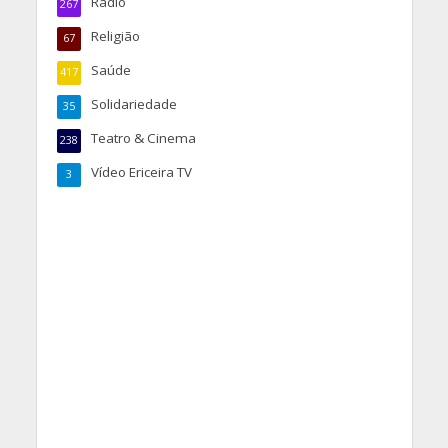
Rádio
267
Religião
67
Saúde
417
Solidariedade
35
Teatro & Cinema
238
Vídeo Ericeira TV
3