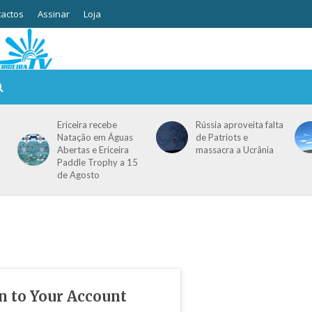
actos
Assinar
Loja
Ericeira recebe
Rússia aproveita falta
Natação em Águas
de Patriots e
Abertas e Ericeira
massacra a Ucrânia
Paddle Trophy a 15
de Agosto
in to Your Account