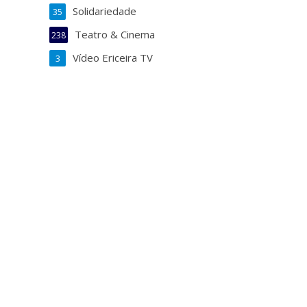
Solidariedade
35
Teatro & Cinema
238
Vídeo Ericeira TV
3