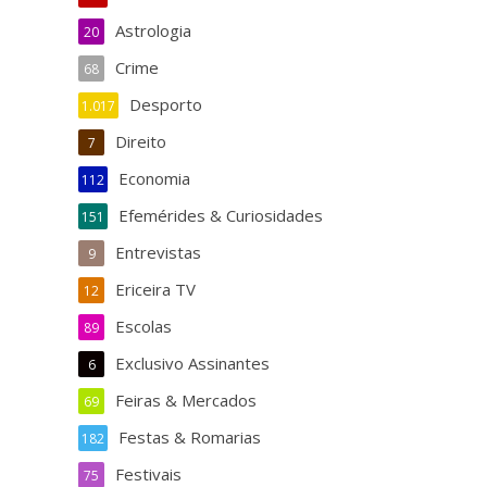
Astrologia
20
Crime
68
Desporto
1.017
Direito
7
Economia
112
Efemérides & Curiosidades
151
Entrevistas
9
Ericeira TV
12
Escolas
89
Exclusivo Assinantes
6
Feiras & Mercados
69
Festas & Romarias
182
Festivais
75