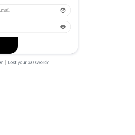
face
visibility
|
er
Lost your password?