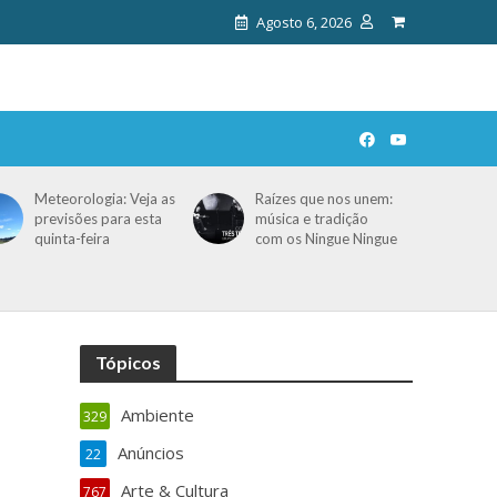
Agosto 6, 2026
Meteorologia: Veja as
Raízes que nos unem:
previsões para esta
música e tradição
quinta-feira
com os Ningue Ningue
Tópicos
Ambiente
329
Anúncios
22
Arte & Cultura
767