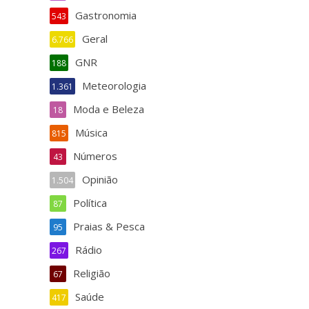
Gastronomia
543
Geral
6.766
GNR
188
Meteorologia
1.361
Moda e Beleza
18
Música
815
Números
43
Opinião
1.504
Política
87
Praias & Pesca
95
Rádio
267
Religião
67
Saúde
417