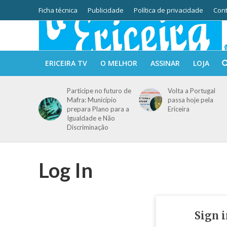
Ficha técnica
Publicidade
Política de privacidade
Cont
ERICEIRA TV
O MELHOR
ASSINAR
LOJA
Participe no futuro de
Volta a Portugal
Mafra: Município
passa hoje pela
prepara Plano para a
Ericeira
Igualdade e Não
Discriminação
Log In
Sign 