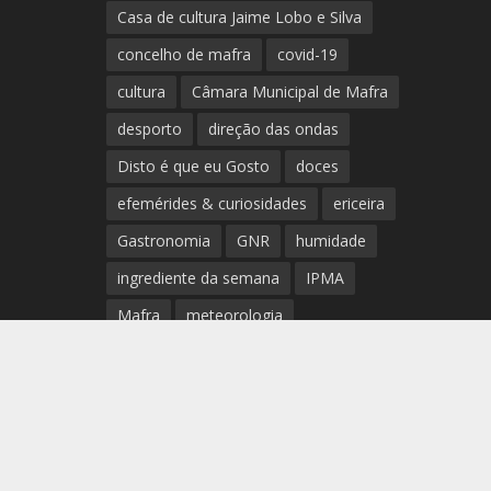
Casa de cultura Jaime Lobo e Silva
concelho de mafra
covid-19
cultura
Câmara Municipal de Mafra
desporto
direção das ondas
Disto é que eu Gosto
doces
efemérides & curiosidades
ericeira
Gastronomia
GNR
humidade
ingrediente da semana
IPMA
Mafra
meteorologia
Município de Mafra
música
nível de exposição UV
opinião
período
preia-mar
RCM
rede de teatros e cineteatros
portugueses