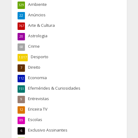
Ambiente
329
Anúncios
22
Arte & Cultura
767
Astrologia
20
Crime
68
Desporto
1.017
Direito
7
Economia
112
Efemérides & Curiosidades
151
Entrevistas
9
Ericeira TV
12
Escolas
89
Exclusivo Assinantes
6