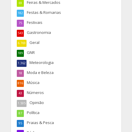
Feiras & Mercados
69
Festas & Romarias
182
Festivais
75
Gastronomia
543
Geral
6.769
GNR
189
Meteorologia
1.362
Moda e Beleza
18
Música
816
Números
43
Opinião
1.505
Política
87
Praias & Pesca
95