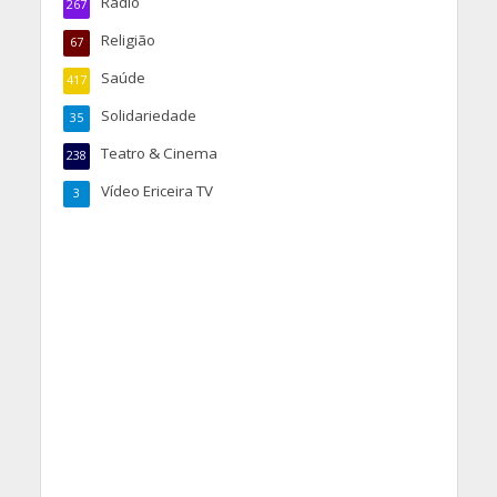
Rádio
267
Religião
67
Saúde
417
Solidariedade
35
Teatro & Cinema
238
Vídeo Ericeira TV
3