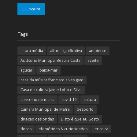
O Ericeira
Tags
altura média
altura significativa
ambiente
Auditório Municipal Beatriz Costa
azeite
açúcar
baixa-mar
casa da música francisco alves gato
Casa de cultura Jaime Lobo e Silva
concelho de mafra
covid-19
cultura
Câmara Municipal de Mafra
desporto
direção das ondas
Disto é que eu Gosto
doces
efemérides & curiosidades
ericeira