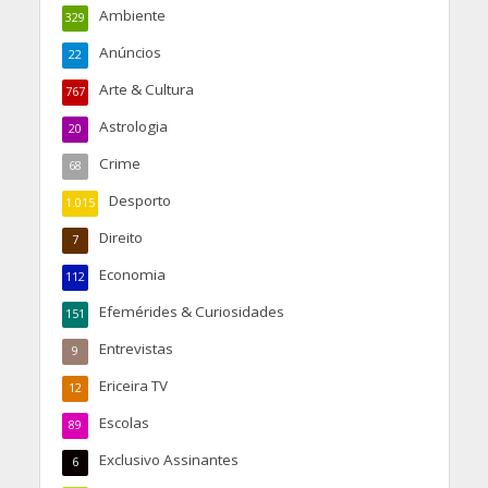
Ambiente
329
Anúncios
22
Arte & Cultura
767
Astrologia
20
Crime
68
Desporto
1.015
Direito
7
Economia
112
Efemérides & Curiosidades
151
Entrevistas
9
Ericeira TV
12
Escolas
89
Exclusivo Assinantes
6