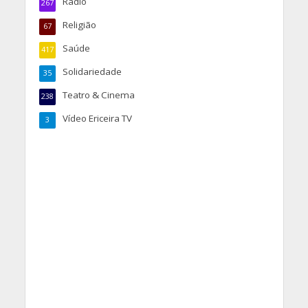
Rádio
267
Religião
67
Saúde
417
Solidariedade
35
Teatro & Cinema
238
Vídeo Ericeira TV
3