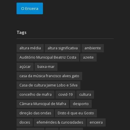
O Ericeira
Tags
altura média
altura significativa
ambiente
Auditório Municipal Beatriz Costa
azeite
açúcar
baixa-mar
casa da música francisco alves gato
Casa de cultura Jaime Lobo e Silva
concelho de mafra
covid-19
cultura
Câmara Municipal de Mafra
desporto
direção das ondas
Disto é que eu Gosto
doces
efemérides & curiosidades
ericeira