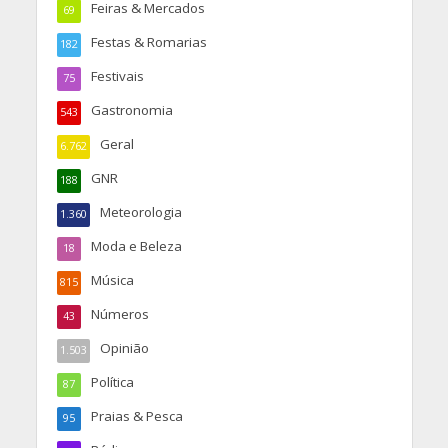
Feiras & Mercados
69
Festas & Romarias
182
Festivais
75
Gastronomia
543
Geral
6.762
GNR
188
Meteorologia
1.360
Moda e Beleza
18
Música
815
Números
43
Opinião
1.503
Política
87
Praias & Pesca
95