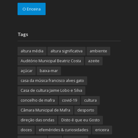
O Ericeira
Tags
altura média
altura significativa
ambiente
Auditório Municipal Beatriz Costa
azeite
açúcar
baixa-mar
casa da música francisco alves gato
Casa de cultura Jaime Lobo e Silva
concelho de mafra
covid-19
cultura
Câmara Municipal de Mafra
desporto
direção das ondas
Disto é que eu Gosto
doces
efemérides & curiosidades
ericeira