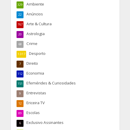
Ambiente
329
Anúncios
22
Arte & Cultura
767
Astrologia
20
Crime
68
Desporto
1.017
Direito
7
Economia
112
Efemérides & Curiosidades
151
Entrevistas
9
Ericeira TV
12
Escolas
89
Exclusivo Assinantes
6