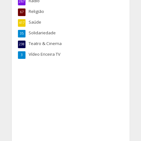
Rádio
267
Religião
67
Saúde
417
Solidariedade
35
Teatro & Cinema
238
Vídeo Ericeira TV
3