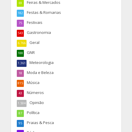
Feiras & Mercados
69
Festas & Romarias
182
Festivais
75
Gastronomia
543
Geral
6.766
GNR
188
Meteorologia
1.361
Moda e Beleza
18
Música
815
Números
43
Opinião
1.504
Política
87
Praias & Pesca
95