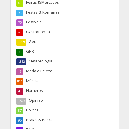
Feiras & Mercados
69
Festas & Romarias
182
Festivais
75
Gastronomia
543
Geral
6.769
GNR
189
Meteorologia
1.362
Moda e Beleza
18
Música
816
Números
43
Opinião
1.505
Política
87
Praias & Pesca
95