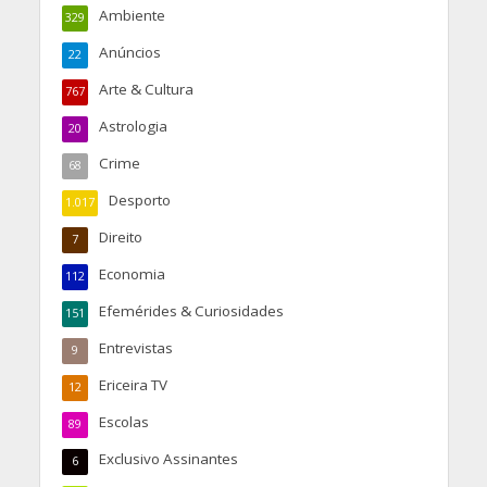
Ambiente
329
Anúncios
22
Arte & Cultura
767
Astrologia
20
Crime
68
Desporto
1.017
Direito
7
Economia
112
Efemérides & Curiosidades
151
Entrevistas
9
Ericeira TV
12
Escolas
89
Exclusivo Assinantes
6