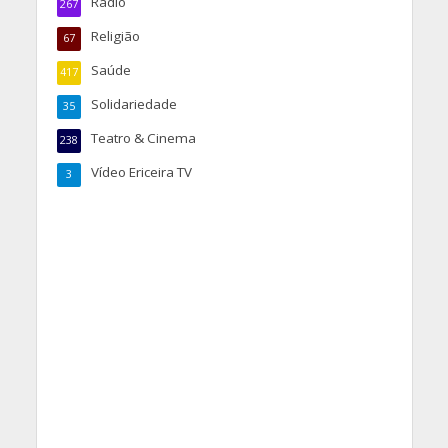
Rádio
267
Religião
67
Saúde
417
Solidariedade
35
Teatro & Cinema
238
Vídeo Ericeira TV
3