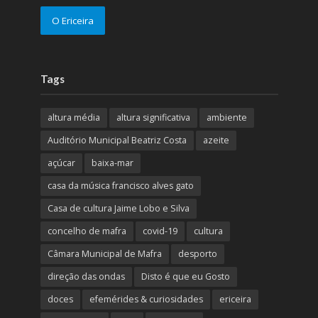
O Ericeira
Tags
altura média
altura significativa
ambiente
Auditório Municipal Beatriz Costa
azeite
açúcar
baixa-mar
casa da música francisco alves gato
Casa de cultura Jaime Lobo e Silva
concelho de mafra
covid-19
cultura
Câmara Municipal de Mafra
desporto
direção das ondas
Disto é que eu Gosto
doces
efemérides & curiosidades
ericeira