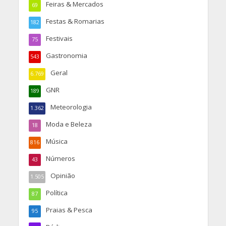
Feiras & Mercados
69
Festas & Romarias
182
Festivais
75
Gastronomia
543
Geral
6.769
GNR
189
Meteorologia
1.362
Moda e Beleza
18
Música
816
Números
43
Opinião
1.505
Política
87
Praias & Pesca
95