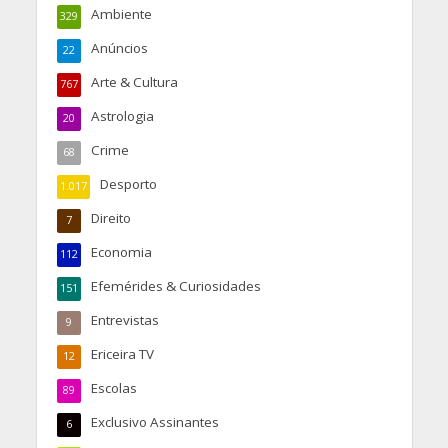
Ambiente
329
Anúncios
22
Arte & Cultura
767
Astrologia
20
Crime
68
Desporto
1.017
Direito
7
Economia
112
Efemérides & Curiosidades
151
Entrevistas
9
Ericeira TV
12
Escolas
89
Exclusivo Assinantes
6