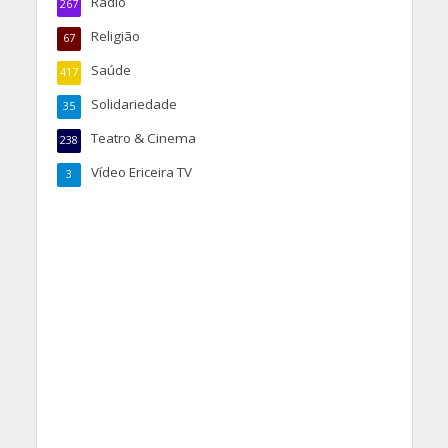
Rádio
267
Religião
67
Saúde
417
Solidariedade
35
Teatro & Cinema
238
Vídeo Ericeira TV
3