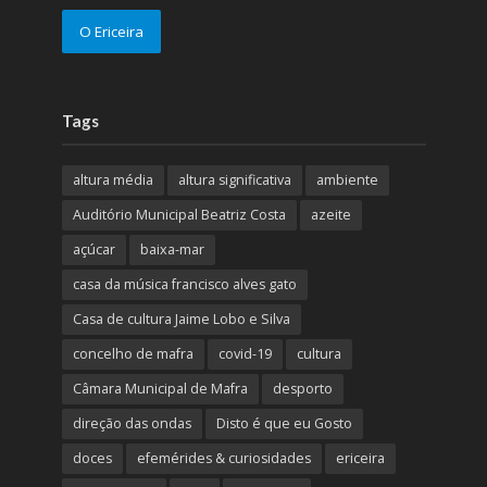
O Ericeira
Tags
altura média
altura significativa
ambiente
Auditório Municipal Beatriz Costa
azeite
açúcar
baixa-mar
casa da música francisco alves gato
Casa de cultura Jaime Lobo e Silva
concelho de mafra
covid-19
cultura
Câmara Municipal de Mafra
desporto
direção das ondas
Disto é que eu Gosto
doces
efemérides & curiosidades
ericeira