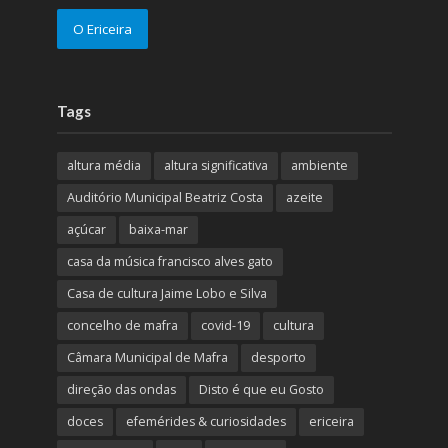
O Ericeira
Tags
altura média
altura significativa
ambiente
Auditório Municipal Beatriz Costa
azeite
açúcar
baixa-mar
casa da música francisco alves gato
Casa de cultura Jaime Lobo e Silva
concelho de mafra
covid-19
cultura
Câmara Municipal de Mafra
desporto
direção das ondas
Disto é que eu Gosto
doces
efemérides & curiosidades
ericeira