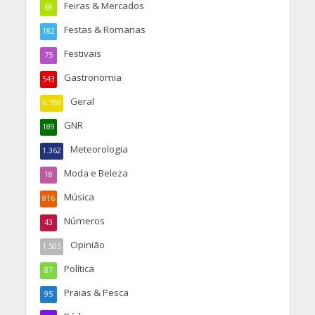
Feiras & Mercados
69
Festas & Romarias
182
Festivais
75
Gastronomia
543
Geral
6.769
GNR
189
Meteorologia
1.362
Moda e Beleza
18
Música
816
Números
43
Opinião
1.505
Política
87
Praias & Pesca
95