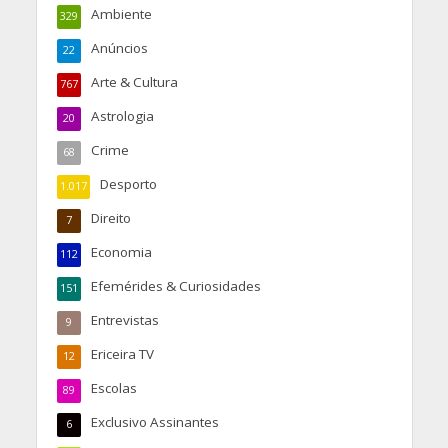
Ambiente
329
Anúncios
22
Arte & Cultura
767
Astrologia
20
Crime
68
Desporto
1.017
Direito
7
Economia
112
Efemérides & Curiosidades
151
Entrevistas
9
Ericeira TV
12
Escolas
89
Exclusivo Assinantes
6