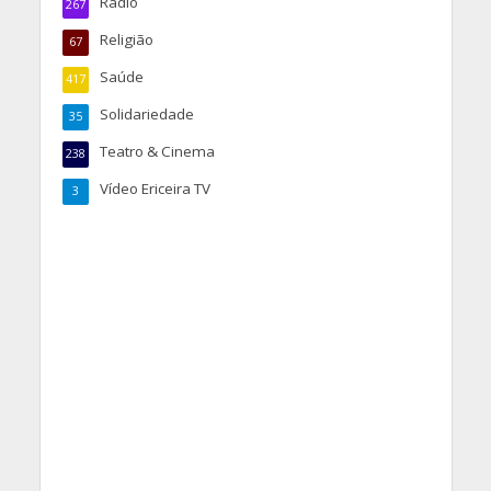
Rádio
267
Religião
67
Saúde
417
Solidariedade
35
Teatro & Cinema
238
Vídeo Ericeira TV
3